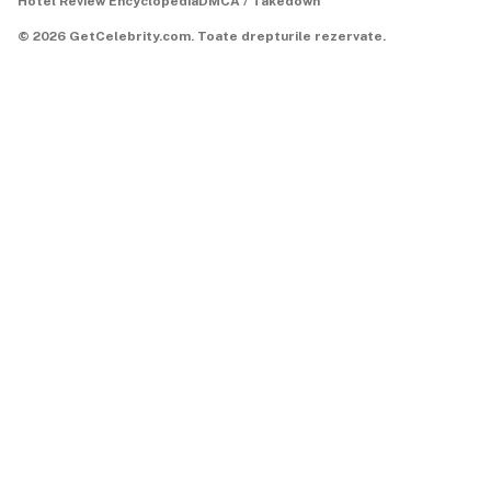
Hotel Review Encyclopedia
DMCA / Takedown
©
2026
GetCelebrity.com.
Toate drepturile rezervate.