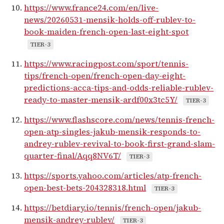
https://www.france24.com/en/live-
news/20260531-mensik-holds-off-rublev-to-
book-maiden-french-open-last-eight-spot
TIER-3
https://www.racingpost.com/sport/tennis-
tips/french-open/french-open-day-eight-
predictions-acca-tips-and-odds-reliable-rublev-
ready-to-master-mensik-ardf00x3tc5Y/
TIER-3
https://www.flashscore.com/news/tennis-french-
open-atp-singles-jakub-mensik-responds-to-
andrey-rublev-revival-to-book-first-grand-slam-
quarter-final/Aqq8NV6T/
TIER-3
https://sports.yahoo.com/articles/atp-french-
open-best-bets-204328318.html
TIER-3
https://betdiary.io/tennis/french-open/jakub-
mensik-andrey-rublev/
TIER-3