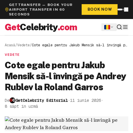
GETTRANSFER — BOOK YOUR
BOOK NOW
AIRPORT TRANSFER IN 60
SECONDS
Get
Celebrity
.com
Acasă
/
Vedete
/
Cote egale pentru Jakub Mensik să-l învingă pe
Andrey Rublev la Roland Garros
VEDETE
Cote egale pentru Jakub
Mensik să-l învingă pe Andrey
Rublev la Roland Garros
De
GetCelebrity Editorial
·
11 iunie 2026
·
8 săpt în urmă