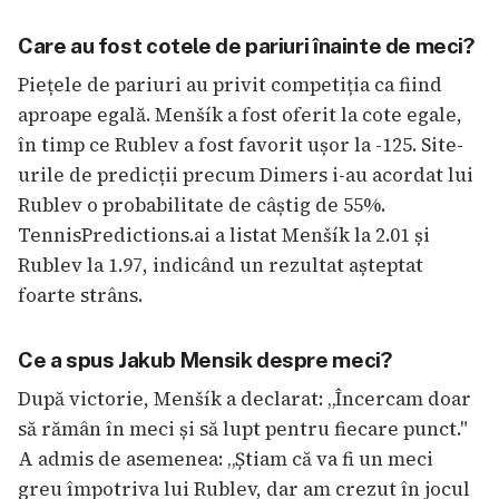
Care au fost cotele de pariuri înainte de meci?
Piețele de pariuri au privit competiția ca fiind
aproape egală. Menšík a fost oferit la cote egale,
în timp ce Rublev a fost favorit ușor la -125. Site-
urile de predicții precum Dimers i-au acordat lui
Rublev o probabilitate de câștig de 55%.
TennisPredictions.ai a listat Menšík la 2.01 și
Rublev la 1.97, indicând un rezultat așteptat
foarte strâns.
Ce a spus Jakub Mensik despre meci?
După victorie, Menšík a declarat: „Încercam doar
să rămân în meci și să lupt pentru fiecare punct."
A admis de asemenea: „Știam că va fi un meci
greu împotriva lui Rublev, dar am crezut în jocul