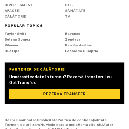
DIVERTISMENT
STIL
AFACERI
SĂNĂTATE
CĂLĂTORIE
TV
POPULAR TOPICS
Taylor Swift
Beyonce
Selena Gomez
Zendaya
Rihanna
Kim Kardashian
Dua Lipa
Leonardo DiCaprio
PARTENER DE CĂLĂTORIE
Urmărești vedete în turneu? Rezervă transferul cu
GetTransfer.
REZERVĂ TRANSFER
Despre noi
Contact
Publicitate
Politica de confidențialitate
Termeni de utilizare
Nu vinde datele mele
Harta site-ului
Autori