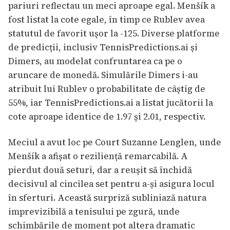
pariuri reflectau un meci aproape egal. Menšík a
fost listat la cote egale, în timp ce Rublev avea
statutul de favorit ușor la -125. Diverse platforme
de predicții, inclusiv TennisPredictions.ai și
Dimers, au modelat confruntarea ca pe o
aruncare de monedă. Simulările Dimers i-au
atribuit lui Rublev o probabilitate de câștig de
55%, iar TennisPredictions.ai a listat jucătorii la
cote aproape identice de 1.97 și 2.01, respectiv.
Meciul a avut loc pe Court Suzanne Lenglen, unde
Menšík a afișat o reziliență remarcabilă. A
pierdut două seturi, dar a reușit să închidă
decisivul al cincilea set pentru a-și asigura locul
în sferturi. Această surpriză subliniază natura
imprevizibilă a tenisului pe zgură, unde
schimbările de moment pot altera dramatic