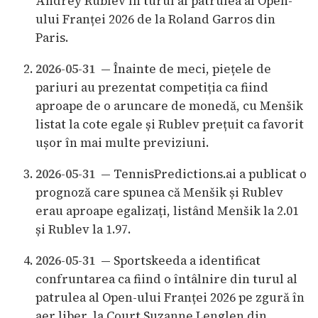
Andrey Rublev în turul al patrulea al Open-
ului Franței 2026 de la Roland Garros din
Paris.
2026-05-31
— Înainte de meci, piețele de
pariuri au prezentat competiția ca fiind
aproape de o aruncare de monedă, cu Menšik
listat la cote egale și Rublev prețuit ca favorit
ușor în mai multe previziuni.
2026-05-31
— TennisPredictions.ai a publicat o
prognoză care spunea că Menšik și Rublev
erau aproape egalizați, listând Menšik la 2.01
și Rublev la 1.97.
2026-05-31
— Sportskeeda a identificat
confruntarea ca fiind o întâlnire din turul al
patrulea al Open-ului Franței 2026 pe zgură în
aer liber, la Court Suzanne Lenglen din