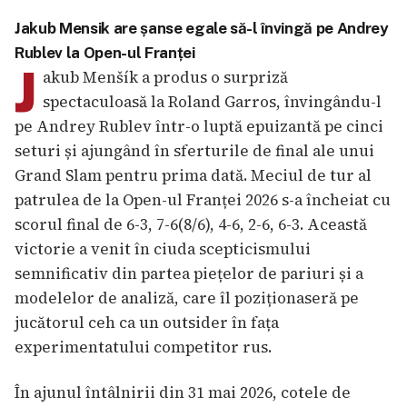
Jakub Mensik are șanse egale să-l învingă pe Andrey
Rublev la Open-ul Franței
J
akub Menšík a produs o surpriză
spectaculoasă la Roland Garros, învingându-l
pe Andrey Rublev într-o luptă epuizantă pe cinci
seturi și ajungând în sferturile de final ale unui
Grand Slam pentru prima dată. Meciul de tur al
patrulea de la Open-ul Franței 2026 s-a încheiat cu
scorul final de 6-3, 7-6(8/6), 4-6, 2-6, 6-3. Această
victorie a venit în ciuda scepticismului
semnificativ din partea piețelor de pariuri și a
modelelor de analiză, care îl poziționaseră pe
jucătorul ceh ca un outsider în fața
experimentatului competitor rus.
În ajunul întâlnirii din 31 mai 2026, cotele de