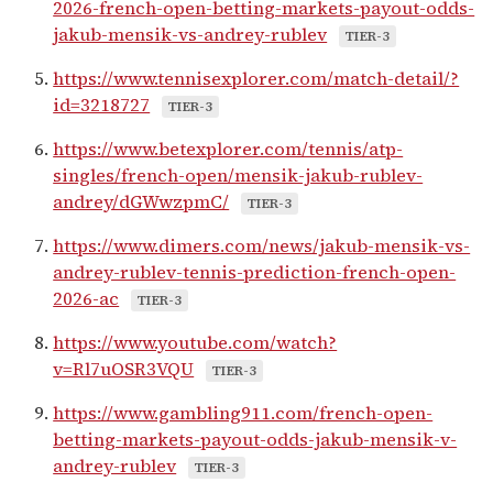
2026-french-open-betting-markets-payout-odds-
jakub-mensik-vs-andrey-rublev
TIER-3
https://www.tennisexplorer.com/match-detail/?
id=3218727
TIER-3
https://www.betexplorer.com/tennis/atp-
singles/french-open/mensik-jakub-rublev-
andrey/dGWwzpmC/
TIER-3
https://www.dimers.com/news/jakub-mensik-vs-
andrey-rublev-tennis-prediction-french-open-
2026-ac
TIER-3
https://www.youtube.com/watch?
v=Rl7uOSR3VQU
TIER-3
https://www.gambling911.com/french-open-
betting-markets-payout-odds-jakub-mensik-v-
andrey-rublev
TIER-3