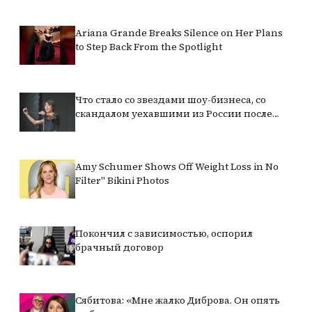
Ariana Grande Breaks Silence on Her Plans
to Step Back From the Spotlight
Что стало со звездами шоу-бизнеса, со
скандалом уехавшими из России после
начала СВО
Amy Schumer Shows Off Weight Loss in No
Filter" Bikini Photos
Покончил с зависимостью, оспорил
брачный договор
Сябитова: «Мне жалко Диброва. Он опять