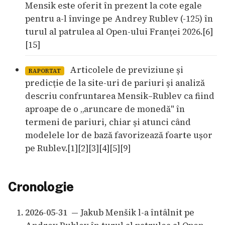
Mensik este oferit în prezent la cote egale
pentru a-l învinge pe Andrey Rublev (-125) în
turul al patrulea al Open-ului Franței 2026.[6]
[15]
Articolele de previziune și
RAPORTAT
predicție de la site-uri de pariuri și analiză
descriu confruntarea Mensik–Rublev ca fiind
aproape de o „aruncare de monedă" în
termeni de pariuri, chiar și atunci când
modelele lor de bază favorizează foarte ușor
pe Rublev.[1][2][3][4][5][9]
Cronologie
2026-05-31
— Jakub Menšik l-a întâlnit pe