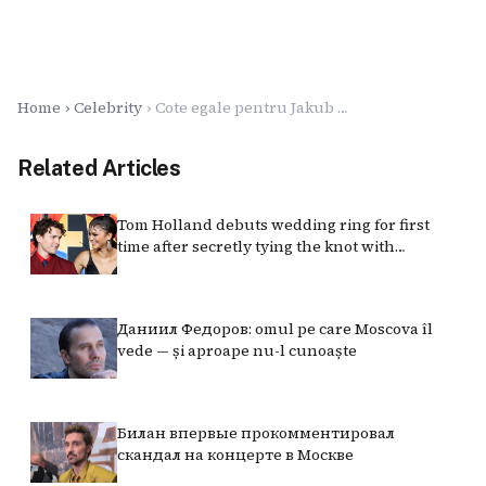
Home
Celebrity
Cote egale pentru Jakub Mensik să-l învingă pe Andrey Rublev la Roland Garros
Related Articles
Tom Holland debuts wedding ring for first
time after secretly tying the knot with
Zendaya
Даниил Федоров: omul pe care Moscova îl
vede — și aproape nu-l cunoaște
Билан впервые прокомментировал
скандал на концерте в Москве