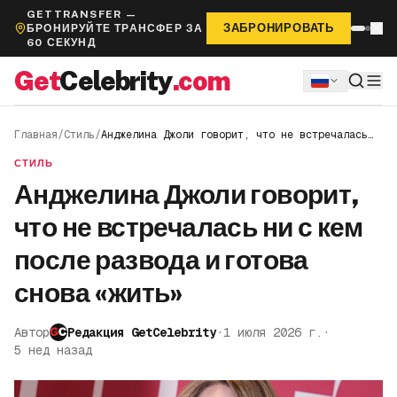
GETTRANSFER —
ЗАБРОНИРОВАТЬ
БРОНИРУЙТЕ ТРАНСФЕР ЗА
60 СЕКУНД
Get
Celebrity
.com
Главная
/
Стиль
/
Анджелина Джоли говорит, что не встречалась
ни с кем после развода и готова снова «жить»
СТИЛЬ
Анджелина Джоли говорит,
что не встречалась ни с кем
после развода и готова
снова «жить»
Автор
Редакция GetCelebrity
·
1 июля 2026 г.
·
5 нед назад