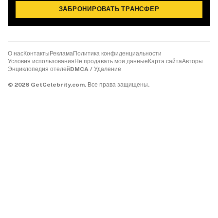
ЗАБРОНИРОВАТЬ ТРАНСФЕР
О нас
Контакты
Реклама
Политика конфиденциальности
Условия использования
Не продавать мои данные
Карта сайта
Авторы
Энциклопедия отелей
DMCA / Удаление
©
2026
GetCelebrity.com.
Все права защищены.