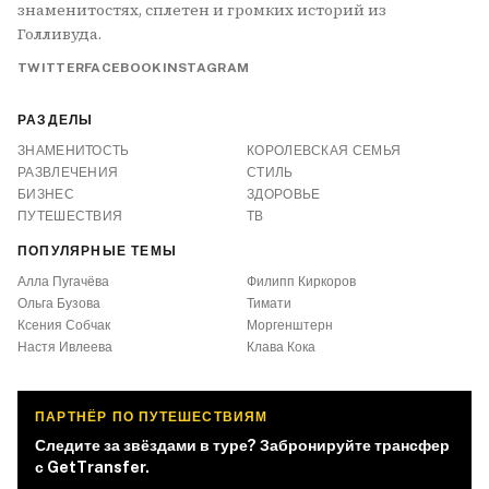
знаменитостях, сплетен и громких историй из
Голливуда.
TWITTER
FACEBOOK
INSTAGRAM
РАЗДЕЛЫ
ЗНАМЕНИТОСТЬ
КОРОЛЕВСКАЯ СЕМЬЯ
РАЗВЛЕЧЕНИЯ
СТИЛЬ
БИЗНЕС
ЗДОРОВЬЕ
ПУТЕШЕСТВИЯ
ТВ
ПОПУЛЯРНЫЕ ТЕМЫ
Алла Пугачёва
Филипп Киркоров
Ольга Бузова
Тимати
Ксения Собчак
Моргенштерн
Настя Ивлеева
Клава Кока
ПАРТНЁР ПО ПУТЕШЕСТВИЯМ
Следите за звёздами в туре? Забронируйте трансфер
с GetTransfer.