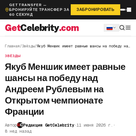
GETTRANSFER —
ЗАБРОНИРОВАТЬ
БРОНИРУЙТЕ ТРАНСФЕР ЗА
60 СЕКУНД
Get
Celebrity
.com
Главная
/
Звёзды
/
Якуб Меншик имеет равные шансы на победу над
Андреем Рублевым на Открытом чемпионате
Франции
ЗВЁЗДЫ
Якуб Меншик имеет равные
шансы на победу над
Андреем Рублевым на
Открытом чемпионате
Франции
Автор
Редакция GetCelebrity
·
11 июня 2026 г.
·
8 нед назад