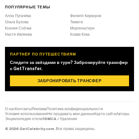
ПОПУЛЯРНЫЕ ТЕМЫ
Алла Пугачёва
Филипп Киркоров
Ольга Бузова
Тимати
Ксения Собчак
Моргенштерн
Настя Ивлеева
Клава Кока
ПАРТНЁР ПО ПУТЕШЕСТВИЯМ
Следите за звёздами в туре? Забронируйте трансфер
с GetTransfer.
ЗАБРОНИРОВАТЬ ТРАНСФЕР
О нас
Контакты
Реклама
Политика конфиденциальности
Условия использования
Не продавать мои данные
Карта сайта
Авторы
Энциклопедия отелей
DMCA / Удаление
©
2026
GetCelebrity.com.
Все права защищены.