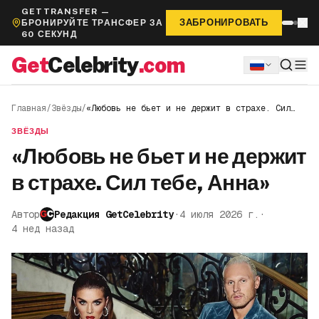
GETTRANSFER —
ЗАБРОНИРОВАТЬ
БРОНИРУЙТЕ ТРАНСФЕР ЗА
60 СЕКУНД
Get
Celebrity
.com
Главная
/
Звёзды
/
«Любовь не бьет и не держит в страхе. Сил
тебе, Анна»
ЗВЁЗДЫ
«Любовь не бьет и не держит
в страхе. Сил тебе, Анна»
Автор
Редакция GetCelebrity
·
4 июля 2026 г.
·
4 нед назад