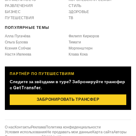
РАЗВЛЕЧЕНИЯ
СТИЛЬ
БИЗНЕС
ЗДОРОВЬЕ
ПУТЕШЕСТВИЯ
ТВ
ПОПУЛЯРНЫЕ ТЕМЫ
Алла Пугачёва
Филипп Киркоров
Ольга Бузова
Тимати
Ксения Собчак
Моргенштерн
Настя Ивлеева
Клава Кока
ПАРТНЁР ПО ПУТЕШЕСТВИЯМ
Следите за звёздами в туре? Забронируйте трансфер
с GetTransfer.
ЗАБРОНИРОВАТЬ ТРАНСФЕР
О нас
Контакты
Реклама
Политика конфиденциальности
Условия использования
Не продавать мои данные
Карта сайта
Авторы