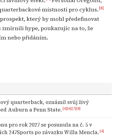
í lavinový efekt.
Personál Oregonu,
[8]
 quarterbackové místnosti pro cyklus.
 prospekt, který by mohl předefinovat
 zmírnili hype, poukazujíc na to, že
ním nebo přidáním.
rový quarterback, oznámil svůj živý
ed Auburn a Penn State.
[4]
[6]
[7]
[8]
u pro rok 2027 se posunula na č. 5 v
ích 247Sports po závazku Willa Mencla.
[4]