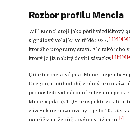
Rozbor profilu Mencla
Will Mencl stojí jako pětihvězdičkový q
[1]
[2]
[3]
[4]
signálový volající ve třídě 2027.
kterého programy staví. Ale také jeho 
[1]
[2]
[3]
[4
který je již nabitý devíti závazky.
Quarterbackové jako Mencl nejen házej
Oregon, dlouhodobě známý pro okázalé
pronásledoval národní relevanci prost
Mencla jako č. 1 QB prospekta zesiluje 
závazek není izolovaný – je to 10. kus s
[2]
napříč více žebříčkovými službami.