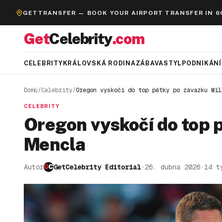
GETTRANSFER — BOOK YOUR AIRPORT TRANSFER IN 6
Get
Celebrity
.com
CELEBRITY
KRÁLOVSKÁ RODINA
ZÁBAVA
STYL
PODNIKÁNÍ
Domů
/
Celebrity
/
Oregon vyskočí do top pětky po závazku Wil
CELEBRITY
Oregon vyskočí do top 
Mencla
Autor
GetCelebrity Editorial
·
26. dubna 2026
·
14 t