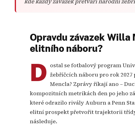
kde každý závazek přetváří národní žebř
Opravdu závazek Willa
elitního náboru?
D
ostal se fotbalový program Univ
žebříčcích náboru pro rok 2027 
Mencla? Zprávy říkají ano – Duck
kompozitních metrikách den po jeho zá
které odrazilo rivály Auburn a Penn Sta
elitní prospekt přetvořit trajektorii tříd
následuje.