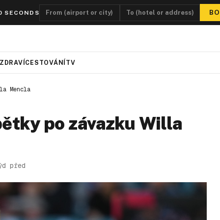
BO
0 SECONDS
ZDRAVÍ
CESTOVÁNÍ
TV
la Mencla
pětky po závazku Willa
ýd před