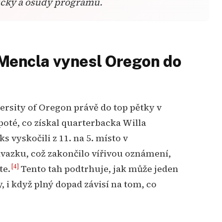
íčky a osudy programů.
 Mencla vynesl Oregon do
ersity of Oregon právě do top pětky v
poté, co získal quarterbacka Willa
s vyskočili z 11. na 5. místo v
vazku, což zakončilo vířivou oznámení,
[4]
te.
Tento tah podtrhuje, jak může jeden
y, i když plný dopad závisí na tom, co