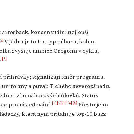
uarterback, konsensuální nejlepší
[5]
V jádru je to ten typ náboru, kolem
volba zvyšuje ambice Oregonu v cyklu,
]
[5]
í přihrávky; signalizují směr programu.
 uniformy a půvab Tichého severozápadu,
řednictvím náborových úlovků. Status
[1]
[2]
[3]
[4]
[5]
toto pronásledování.
Přesto jeho
kládačky, která nyní přitahuje top-10 buzz