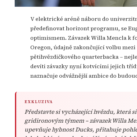
V elektrické aréně náboru do univerzitního fotbalu, kde jeden závazek může
předefinovat horizont programu, se Eug
optimismem. Závazek Willa Mencla k f
Oregon, údajně zakončující volbu mezi f
pětihvězdičkového quarterbacka – nejlep
devíti závazky nyní kotvícími jejich tří
naznačuje odvážnější ambice do budou
EXKLUZIVA
Představte si vycházející hvězdu, která si uzamkne svou budoucnost s oregonským
gridironovým týmem – závazek Willa Men
upevňuje hybnost Ducks, přitahuje pohle