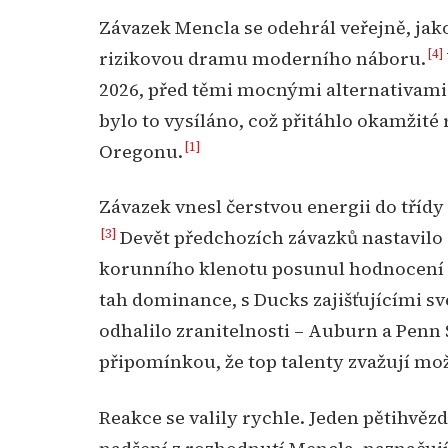
Závazek Mencla se odehrál veřejně, jako
[4]
rizikovou dramu moderního náboru.
2026, před těmi mocnými alternativami
bylo to vysíláno, což přitáhlo okamžité
[1]
Oregonu.
Závazek vnesl čerstvou energii do třídy
[3]
Devět předchozích závazků nastavilo 
korunního klenotu posunul hodnocení 
tah dominance, s Ducks zajišťujícími sv
odhalilo zranitelnosti – Auburn a Penn S
připomínkou, že top talenty zvažují mož
Reakce se valily rychle. Jeden pětihvězd