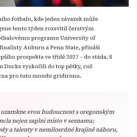
ene tento týden rozsvítil čerstvým
otbalovému programu University of
inalisty Auburn a Penn State, přináší
šího prospekta ve třídě 2027 – do stáda. S
du Ducks vyskočili do top pětky, což
cna pro tuto moudu gridironu.
cla nejen zaplní místo v seznamu;
dy a talenty v nemilosrdné krajině náboru,