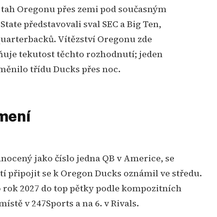
e tah Oregonu přes zemi pod současným
tate představovali sval SEC a Big Ten,
quarterbacků. Vítězství Oregonu zde
ňuje tekutost těchto rozhodnutí; jeden
měnilo třídu Ducks přes noc.
mení
í připojit se k Oregon Ducks oznámil ve středu.
 rok 2027 do top pětky podle kompozitních
ístě v 247Sports a na 6. v Rivals.