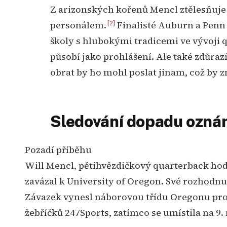
Z arizonských kořenů Mencl ztělesňuj
[2]
personálem.
Finalisté Auburn a Penn S
školy s hlubokými tradicemi ve vývoji 
působí jako prohlášení. Ale také zdůraz
obrat by ho mohl poslat jinam, což by z
Sledování dopadu ozná
Pozadí příběhu
Will Mencl, pětihvězdičkový quarterback hodnocený jako číslo jedna QB v Americe, se
zavázal k University of Oregon. Své rozhodnut
Závazek vynesl náborovou třídu Oregonu pro
žebříčků 247Sports, zatímco se umístila na 9. m