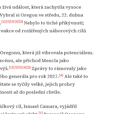
 živá událost, která zachytila vysoce
Vybral si Oregon ve středu, 22. dubna
[1]
[2]
[3]
[4]
[5]
.
Nebylo to tiché přikývnutí;
 reakce od rozšířených náborových cílů
 Oregonu, která již vibrovala potenciálem.
scénu, ale příchod Mencla jako
[1]
[2]
[3]
[4]
[5]
výš.
Zprávy to rámovaly jako
[4]
ého generála pro rok 2027.
Ale také to
tate se tyčily velké, jejich prohry
nosti až do poslední chvíle.
ičkový cíl, Ismael Camara, vyjádřil
[1]