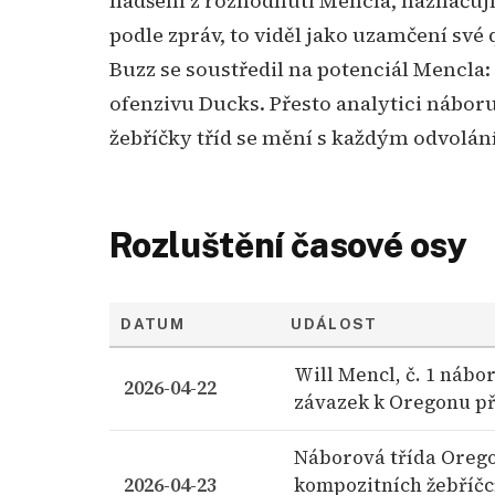
nadšení z rozhodnutí Mencla, naznačujíc
podle zpráv, to viděl jako uzamčení své
Buzz se soustředil na potenciál Mencla:
ofenzivu Ducks. Přesto analytici náboru
žebříčky tříd se mění s každým odvolá
Rozluštění časové osy
DATUM
UDÁLOST
Will Mencl, č. 1 nábo
2026-04-22
závazek k Oregonu př
Náborová třída Oregon
2026-04-23
kompozitních žebříčc