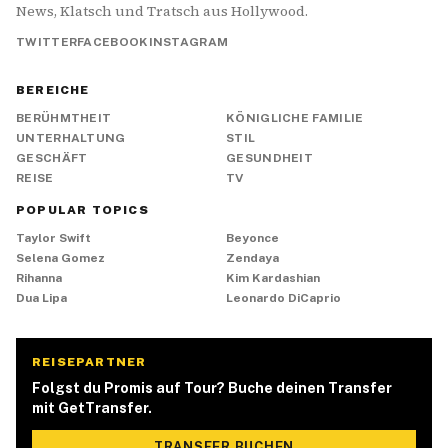
News, Klatsch und Tratsch aus Hollywood.
TWITTER
FACEBOOK
INSTAGRAM
BEREICHE
BERÜHMTHEIT
KÖNIGLICHE FAMILIE
UNTERHALTUNG
STIL
GESCHÄFT
GESUNDHEIT
REISE
TV
POPULAR TOPICS
Taylor Swift
Beyonce
Selena Gomez
Zendaya
Rihanna
Kim Kardashian
Dua Lipa
Leonardo DiCaprio
REISEPARTNER
Folgst du Promis auf Tour? Buche deinen Transfer
mit GetTransfer.
TRANSFER BUCHEN