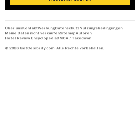
Über uns
Kontakt
Werbung
Datenschutz
Nutzungsbedingungen
Meine Daten nicht verkaufen
Sitemap
Autoren
Hotel Review Encyclopedia
DMCA / Takedown
©
2026
GetCelebrity.com.
Alle Rechte vorbehalten.