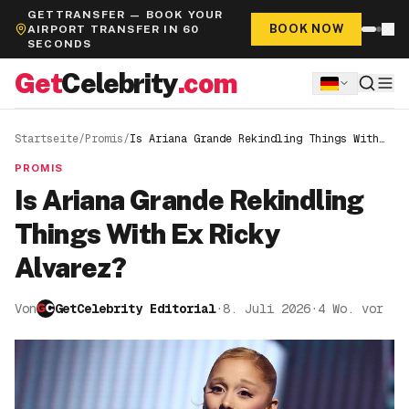
GETTRANSFER — BOOK YOUR
BOOK NOW
AIRPORT TRANSFER IN 60
SECONDS
Get
Celebrity
.com
Startseite
/
Promis
/
Is Ariana Grande Rekindling Things With
Ex Ricky Alvarez?
PROMIS
Is Ariana Grande Rekindling
Things With Ex Ricky
Alvarez?
Von
GetCelebrity Editorial
·
8. Juli 2026
·
4 Wo. vor