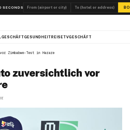
BO
0 SECONDS
L
GESCHÄFT
GESUNDHEIT
REISE
TV
GESCHÄFT
vor Zimbabwe-Test in Harare
o zuversichtlich vor
re
or