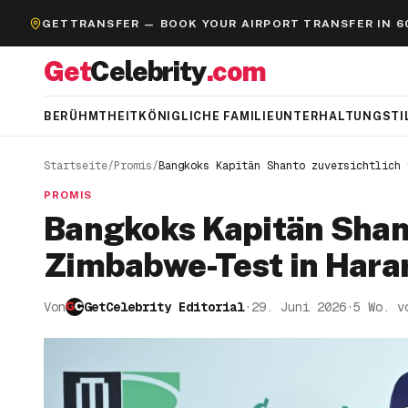
GETTRANSFER — BOOK YOUR AIRPORT TRANSFER IN 6
Get
Celebrity
.com
BERÜHMTHEIT
KÖNIGLICHE FAMILIE
UNTERHALTUNG
STI
Startseite
/
Promis
/
Bangkoks Kapitän Shanto zuversichtlich 
PROMIS
Bangkoks Kapitän Shant
Zimbabwe-Test in Hara
Von
GetCelebrity Editorial
·
29. Juni 2026
·
5 Wo. v