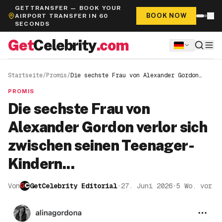
GETTRANSFER — BOOK YOUR
BOOK NOW
AIRPORT TRANSFER IN 60
SECONDS
Get
Celebrity
.com
Startseite
/
Promis
/
Die sechste Frau von Alexander Gordon
verlor sich zwischen seinen Teenager-
Kindern...
PROMIS
Die sechste Frau von
Alexander Gordon verlor sich
zwischen seinen Teenager-
Kindern...
Von
GetCelebrity Editorial
·
27. Juni 2026
·
5 Wo. vor