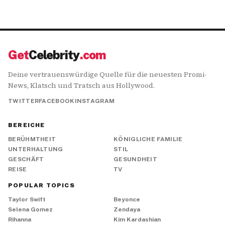
Get
Celebrity
.com
Deine vertrauenswürdige Quelle für die neuesten Promi-
News, Klatsch und Tratsch aus Hollywood.
TWITTER
FACEBOOK
INSTAGRAM
BEREICHE
BERÜHMTHEIT
KÖNIGLICHE FAMILIE
UNTERHALTUNG
STIL
GESCHÄFT
GESUNDHEIT
REISE
TV
POPULAR TOPICS
Taylor Swift
Beyonce
Selena Gomez
Zendaya
Rihanna
Kim Kardashian