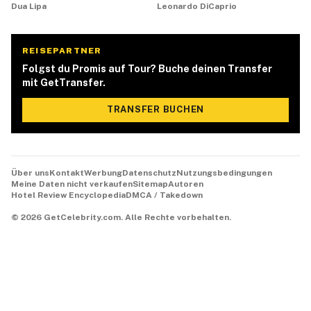
Dua Lipa
Leonardo DiCaprio
REISEPARTNER
Folgst du Promis auf Tour? Buche deinen Transfer
mit GetTransfer.
TRANSFER BUCHEN
Über uns
Kontakt
Werbung
Datenschutz
Nutzungsbedingungen
Meine Daten nicht verkaufen
Sitemap
Autoren
Hotel Review Encyclopedia
DMCA / Takedown
©
2026
GetCelebrity.com.
Alle Rechte vorbehalten.