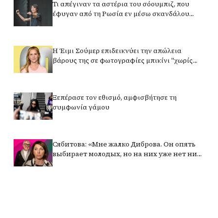
Τι απέγιναν τα αστέρια του σόουμπιζ, που
έφυγαν από τη Ρωσία εν μέσω σκανδάλου
μετά την έναρξη του NWO;
Η Έιμι Σούμερ επιδεικνύει την απώλεια
βάρους της σε φωτογραφίες μπικίνι "χωρίς
φίλτρο"
Ξεπέρασε τον εθισμό, αμφισβήτησε τη
συμφωνία γάμου
Сябитова: «Мне жалко Диброва. Он опять
выбирает молодых, но на них уже нет ни
сил, ни возможностей»