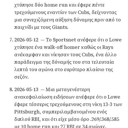
χτύπησε δύο home run και έφερε πέντε
τρεχούμενους εναντίον των Cubs, δείχνοντας
μια συνεχιζόμενη αύξηση δύναμης πριν από το
παιχνίδι με τους Giants.
2026-05-12
— Το Sportsnet ανέφερε ότι ο Lowe
χτύπησε ένα walk-off homer καθώς οι Rays
ανέκαμψαν και νίκησαν τους Cubs, ένα άλλο
παράδειγμα της δύναμής του στα τελευταία
λεπτά του αγώνα στο ευρύτερο πλαίσιο της
σεζόν.
2026-05-13
— Μια μεταγενέστερη
ανακεφαλαίωση ειδήσεων ανέφερε ότι ο Lowe
έφερε τέσσερις τρεχούμενους στη νίκη 13-3 των
Pittsburgh, συμπεριλαμβανομένου ενός
διπλού RBI, και ότι είχε μέσο όρο .269/.368/.585
με 10 home run και 27 RBI σε 34 αγώνες.