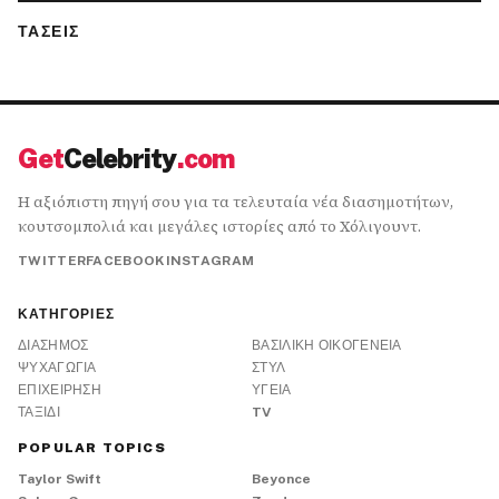
ΤΆΣΕΙΣ
Get
Celebrity
.com
Η αξιόπιστη πηγή σου για τα τελευταία νέα διασημοτήτων,
κουτσομπολιά και μεγάλες ιστορίες από το Χόλιγουντ.
TWITTER
FACEBOOK
INSTAGRAM
ΚΑΤΗΓΟΡΊΕΣ
ΔΙΆΣΗΜΟΣ
ΒΑΣΙΛΙΚΉ ΟΙΚΟΓΈΝΕΙΑ
ΨΥΧΑΓΩΓΊΑ
ΣΤΥΛ
ΕΠΙΧΕΊΡΗΣΗ
ΥΓΕΊΑ
ΤΑΞΊΔΙ
TV
POPULAR TOPICS
Taylor Swift
Beyonce