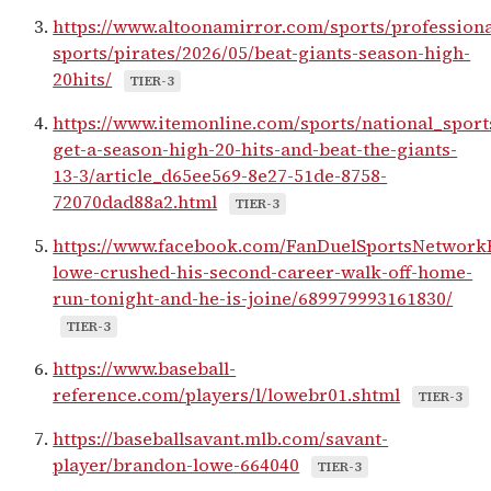
https://www.altoonamirror.com/sports/professiona
sports/pirates/2026/05/beat-giants-season-high-
20hits/
TIER-3
https://www.itemonline.com/sports/national_sport
get-a-season-high-20-hits-and-beat-the-giants-
13-3/article_d65ee569-8e27-51de-8758-
72070dad88a2.html
TIER-3
https://www.facebook.com/FanDuelSportsNetworkF
lowe-crushed-his-second-career-walk-off-home-
run-tonight-and-he-is-joine/689979993161830/
TIER-3
https://www.baseball-
reference.com/players/l/lowebr01.shtml
TIER-3
https://baseballsavant.mlb.com/savant-
player/brandon-lowe-664040
TIER-3