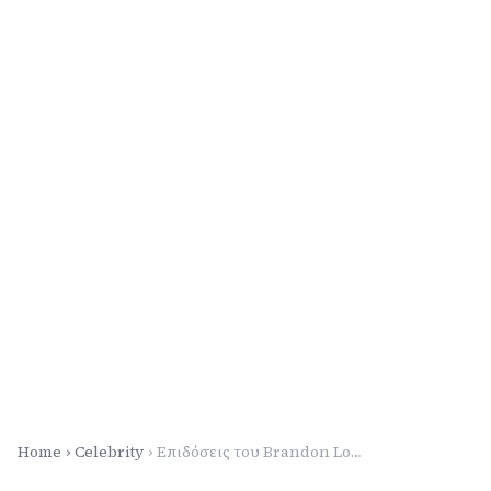
Home
Celebrity
Επιδόσεις του Brandon Lowe εναντίον των Giants: Το home run διευρύνει το προβάδισμα των Pirates