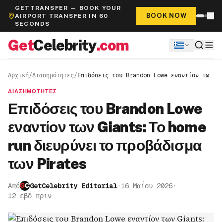
GETTRANSFER — BOOK YOUR
BOOK NOW
AIRPORT TRANSFER IN 60
SECONDS
Get
Celebrity
.com
Αρχική
/
Διασημότητες
/
Επιδόσεις του Brandon Lowe εναντίον των
Giants: Το home run διευρύνει το
προβάδισμα των Pirates
ΔΙΑΣΗΜΌΤΗΤΕΣ
Επιδόσεις του Brandon Lowe
εναντίον των Giants: Το home
run διευρύνει το προβάδισμα
των Pirates
Από
GetCelebrity Editorial
·
16 Μαΐου 2026
·
12 εβδ πριν