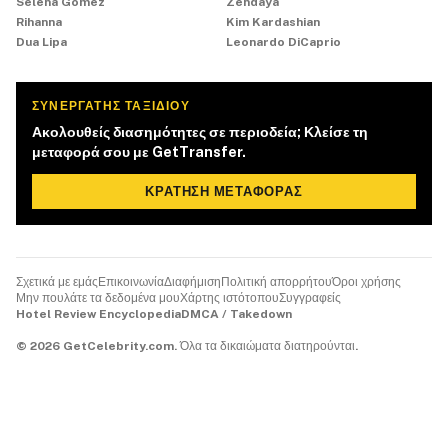
Selena Gomez
Zendaya
Rihanna
Kim Kardashian
Dua Lipa
Leonardo DiCaprio
ΣΥΝΕΡΓΆΤΗΣ ΤΑΞΙΔΊΟΥ
Ακολουθείς διασημότητες σε περιοδεία; Κλείσε τη
μεταφορά σου με GetTransfer.
ΚΡΆΤΗΣΗ ΜΕΤΑΦΟΡΆΣ
Σχετικά με εμάς
Επικοινωνία
Διαφήμιση
Πολιτική απορρήτου
Όροι χρήσης
Μην πουλάτε τα δεδομένα μου
Χάρτης ιστότοπου
Συγγραφείς
Hotel Review Encyclopedia
DMCA / Takedown
©
2026
GetCelebrity.com.
Όλα τα δικαιώματα διατηρούνται.