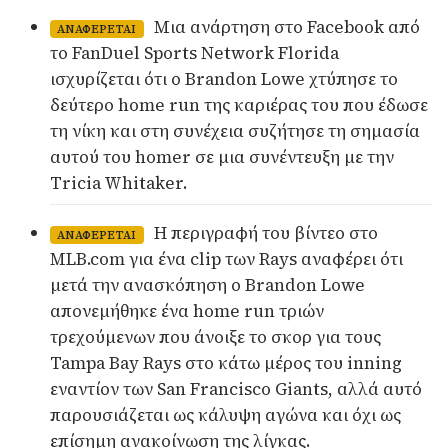
Μια ανάρτηση στο Facebook από
ΑΝΑΦΈΡΕΤΑΙ
το FanDuel Sports Network Florida
ισχυρίζεται ότι ο Brandon Lowe χτύπησε το
δεύτερο home run της καριέρας του που έδωσε
τη νίκη και στη συνέχεια συζήτησε τη σημασία
αυτού του homer σε μια συνέντευξη με την
Tricia Whitaker.
Η περιγραφή του βίντεο στο
ΑΝΑΦΈΡΕΤΑΙ
MLB.com για ένα clip των Rays αναφέρει ότι
μετά την ανασκόπηση ο Brandon Lowe
απονεμήθηκε ένα home run τριών
τρεχούμενων που άνοιξε το σκορ για τους
Tampa Bay Rays στο κάτω μέρος του inning
εναντίον των San Francisco Giants, αλλά αυτό
παρουσιάζεται ως κάλυψη αγώνα και όχι ως
επίσημη ανακοίνωση της λίγκας.