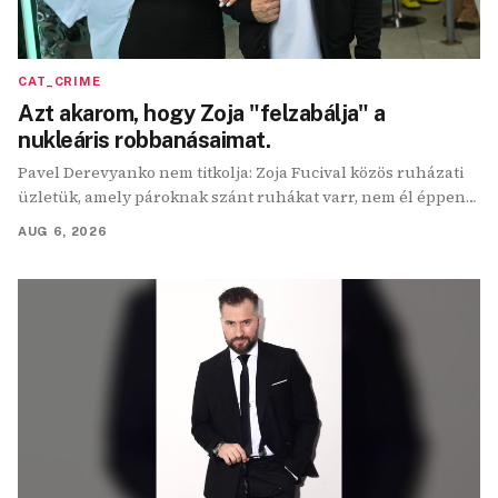
CAT_CRIME
Azt akarom, hogy Zoja "felzabálja" a
nukleáris robbanásaimat.
Pavel Derevyanko nem titkolja: Zoja Fucival közös ruházati
üzletük, amely pároknak szánt ruhákat varr, nem él éppen
fénykorát.
AUG 6, 2026