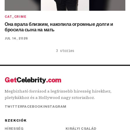
CAT_CRIME
Она врала близким, накопила огромные долги и
бросила сына на мать
JUL 14, 2026
3
stories
Get
Celebrity
.com
Megbízható forrásod a legfrissebb híresség hírekhez,
pletykákhoz és a Hollywood nagy sztoriaihoz.
TWITTER
FACEBOOK
INSTAGRAM
SZEKCIÓK
HÍRESSÉG
KIRÁLYI CSALÁD