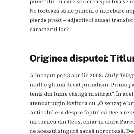
punctului în care scrierea sportivă se î
Ne forțează să ne punem o întrebare nep
pierde prost – adjectivul atașat transf
caracterul lor?
Originea disputei: Titlur
A început pe 23 aprilie 2008.
Daily Tele
mult o glumă decât jurnalism. Prima pag
tenis din lume câștigă în sfârșit". În ace
atenuat puțin lovitura cu „O senzație bri
Articolul era despre faptul că Dee a reuși
un turneu din Reus, chiar în afara Barc
de această singură șansă norocoasă, Dee 