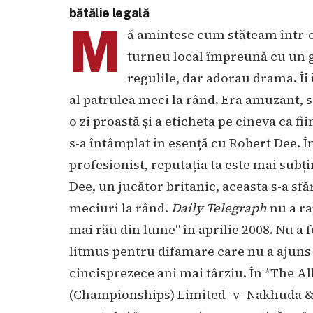
bătălie legală
M
ă amintesc cum stăteam într-
turneu local împreună cu un g
regulile, dar adorau drama. Îi
al patrulea meci la rând. Era amuzant, si
o zi proastă și a eticheta pe cineva ca f
s-a întâmplat în esență cu Robert Dee. Î
profesionist, reputația ta este mai subț
Dee, un jucător britanic, aceasta s-a sf
meciuri la rând.
Daily Telegraph
nu a ra
mai rău din lume" în aprilie 2008. Nu a f
litmus pentru difamare care nu a ajuns l
cincisprezece ani mai târziu. În *The A
(Championships) Limited -v- Nakhuda & 