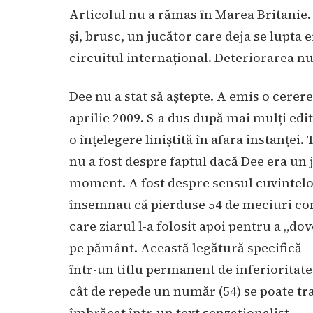
Articolul nu a rămas în Marea Britanie. 
și, brusc, un jucător care deja se lupta e
circuitul internațional. Deteriorarea nu
Dee nu a stat să aștepte. A emis o cerer
aprilie 2009. S-a dus după mai mulți edit
o înțelegere liniștită în afara instanței.
nu a fost despre faptul dacă Dee era un j
moment. A fost despre sensul cuvintelor
însemnau că pierduse 54 de meciuri cons
care ziarul l-a folosit apoi pentru a „do
pe pământ. Această legătură specifică – 
într-un titlu permanent de inferioritate
cât de repede un număr (54) se poate tr
îmbrăcat într-un text senzationalist.