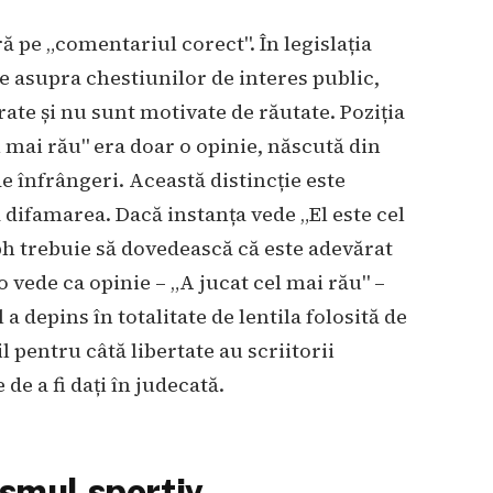
 pe „comentariul corect". În legislația
le asupra chestiunilor de interes public,
rate și nu sunt motivate de răutate. Poziția
 mai rău" era doar o opinie, născută din
de înfrângeri. Această distincție este
d difamarea. Dacă instanța vede „El este cel
ph trebuie să dovedească că este adevărat
 vede ca opinie – „A jucat cel mai rău" –
 depins în totalitate de lentila folosită de
l pentru câtă libertate au scriitorii
de a fi dați în judecată.
ismul sportiv