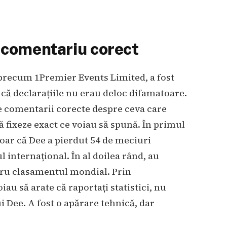
i comentariu corect
 precum 1Premier Events Limited, a fost
că declarațiile nu erau deloc difamatoare.
fie comentarii corecte despre ceva care
ă fixeze exact ce voiau să spună. În primul
doar că Dee a pierdut 54 de meciuri
l internațional. În al doilea rând, au
tru clasamentul mondial. Prin
au să arate că raportați statistici, nu
ui Dee. A fost o apărare tehnică, dar