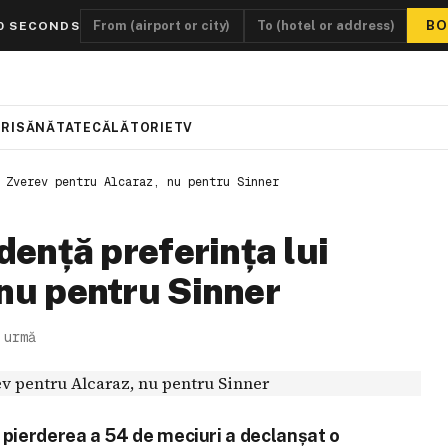
BO
0 SECONDS
RI
SĂNĂTATE
CĂLĂTORIE
TV
 Zverev pentru Alcaraz, nu pentru Sinner
dență preferința lui
 nu pentru Sinner
 urmă
 pierderea a 54 de meciuri a declanșat o