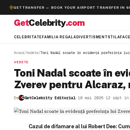
GETTRANSFER — BOOK YOUR AIRPORT TRANSFER IN 6
Get
Celebrity
.com
CELEBRITATE
FAMILIA REGALĂ
DIVERTISMENT
STIL
AFACE
Acasă
/
Vedete
/
Toni Nadal scoate în evidență preferința lui
VEDETE
Toni Nadal scoate în evi
Zverev pentru Alcaraz,
De
GetCelebrity Editorial
·
10 mai 2026
·
12 săpt în
Cazul de difamare al lui Robert Dee: Cum