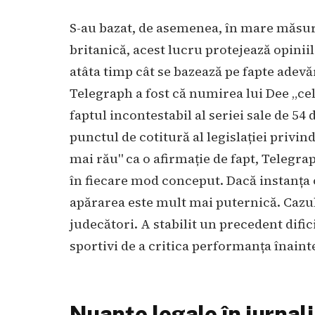
S-au bazat, de asemenea, în mare măsură
britanică, acest lucru protejează opinii
atâta timp cât se bazează pe fapte adevă
Telegraph a fost că numirea lui Dee „cel
faptul incontestabil al seriei sale de 54 
punctul de cotitură al legislației privin
mai rău" ca o afirmație de fapt, Telegra
în fiecare mod conceput. Dacă instanța o
apărarea este mult mai puternică. Cazul a
judecători. A stabilit un precedent difici
sportivi de a critica performanța înainte 
Nuanțe legale în jurnal