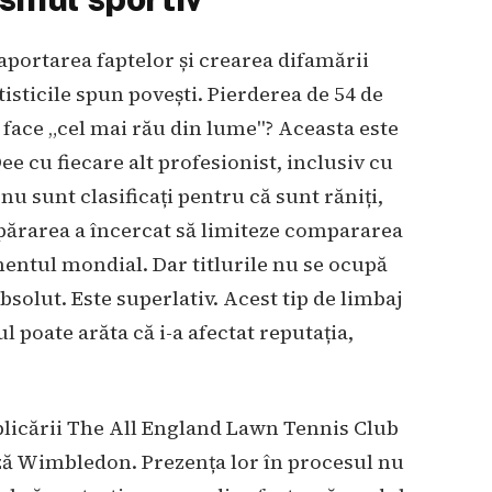
aportarea faptelor și crearea difamării
tisticile spun povești. Pierderea de 54 de
e face „cel mai rău din lume"? Aceasta este
e cu fiecare alt profesionist, inclusiv cu
nu sunt clasificați pentru că sunt răniți,
 Apărarea a încercat să limiteze compararea
entul mondial. Dar titlurile nu se ocupă
bsolut. Este superlativ. Acest tip de limbaj
 poate arăta că i-a afectat reputația,
mplicării The All England Lawn Tennis Club
ă Wimbledon. Prezența lor în procesul nu