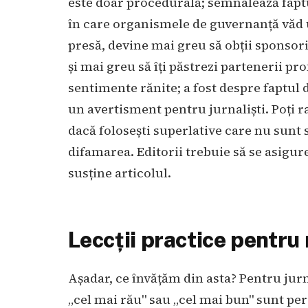
este doar procedurală; semnalează fapt
în care organismele de guvernanță văd u
presă, devine mai greu să obții sponsori
și mai greu să îți păstrezi partenerii pro
sentimente rănite; a fost despre faptul d
un avertisment pentru jurnaliști. Poți 
dacă folosești superlative care nu sunt su
difamarea. Editorii trebuie să se asigur
susține articolul.
Leccții practice pentru 
Așadar, ce învățăm din asta? Pentru jurn
„cel mai rău" sau „cel mai bun" sunt per