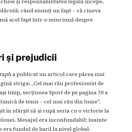
ncheie și responsabilitatea legală începe.
lăcută: când enunți un fapt – că cineva
ormă acel fapt într-o minciună despre
i și prejudicii
graph
a publicat un articol care părea mai
ină striga: „Cel mai rău profesionist de
lași timp, secțiunea Sport de pe pagina 20 a
tanică de tenis – cel mai rău din lume".
t în sfârșit să-și rupă seria cu o victorie la
elonei. Mesajul era inconfundabil: înainte
era fundul de baril la nivel global.