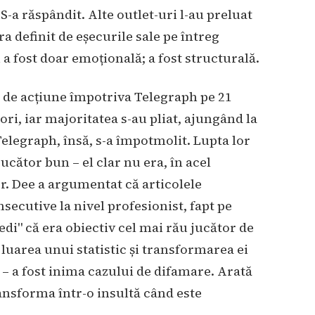
S-a răspândit. Alte outlet-uri l-au preluat
ra definit de eșecurile sale pe întreg
 a fost doar emoțională; a fost structurală.
e de acțiune împotriva Telegraph pe 21
ori, iar majoritatea s-au pliat, ajungând la
 Telegraph, însă, s-a împotmolit. Lupta lor
ucător bun – el clar nu era, în acel
. Dee a argumentat că articolele
ecutive la nivel profesionist, fapt pe
vedi" că era obiectiv cel mai rău jucător de
luarea unui statistic și transformarea ei
 – a fost inima cazului de difamare. Arată
ansforma într-o insultă când este