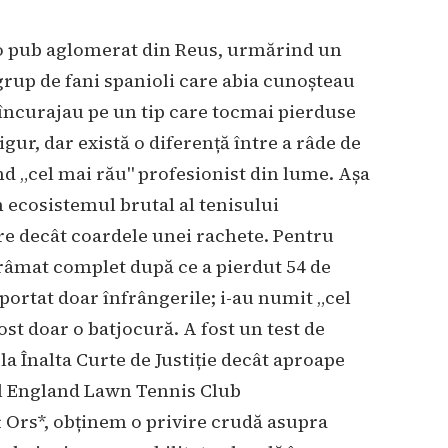
o pub aglomerat din Reus, urmărind un
rup de fani spanioli care abia cunoșteau
 încurajau pe un tip care tocmai pierduse
gur, dar există o diferență între a râde de
iind „cel mai rău" profesionist din lume. Așa
n ecosistemul brutal al tenisului
ire decât coardele unei rachete. Pentru
ărâmat complet după ce a pierdut 54 de
portat doar înfrângerile; i-au numit „cel
ost doar o batjocură. A fost un test de
a Înalta Curte de Justiție decât aproape
ll England Lawn Tennis Club
Ors*, obținem o privire crudă asupra