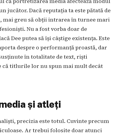
ul că portretizarea media afectează modul
n jucător. Dacă reputația ta este pătată de
, mai greu să obții intrarea în turnee mari
fesioniști. Nu a fost vorba doar de
acă Dee putea să își câștige existența. Este
raporta despre o performanță proastă, dar
sținute în totalitate de text, riști
e că titlurile lor nu spun mai mult decât
media și atleți
aliști, precizia este totul. Cuvinte precum
iculoase. Ar trebui folosite doar atunci