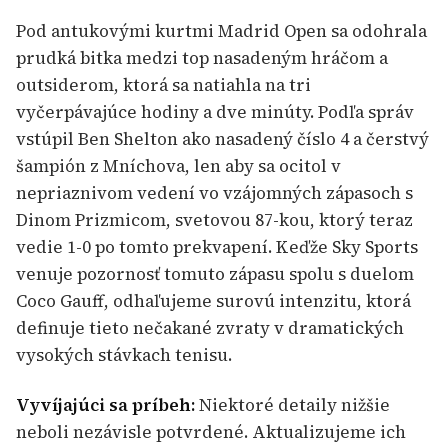
Pod antukovými kurtmi Madrid Open sa odohrala
prudká bitka medzi top nasadeným hráčom a
outsiderom, ktorá sa natiahla na tri
vyčerpávajúce hodiny a dve minúty. Podľa správ
vstúpil Ben Shelton ako nasadený číslo 4 a čerstvý
šampión z Mníchova, len aby sa ocitol v
nepriaznivom vedení vo vzájomných zápasoch s
Dinom Prizmicom, svetovou 87-kou, ktorý teraz
vedie 1-0 po tomto prekvapení. Keďže Sky Sports
venuje pozornosť tomuto zápasu spolu s duelom
Coco Gauff, odhaľujeme surovú intenzitu, ktorá
definuje tieto nečakané zvraty v dramatických
vysokých stávkach tenisu.
Vyvíjajúci sa príbeh:
Niektoré detaily nižšie
neboli nezávisle potvrdené. Aktualizujeme ich