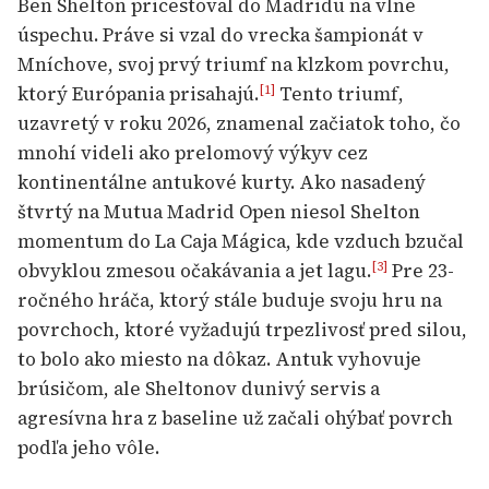
Ben Shelton pricestoval do Madridu na vlne
úspechu. Práve si vzal do vrecka šampionát v
Mníchove, svoj prvý triumf na klzkom povrchu,
ktorý Európania prisahajú.
Tento triumf,
[1]
uzavretý v roku 2026, znamenal začiatok toho, čo
mnohí videli ako prelomový výkyv cez
kontinentálne antukové kurty. Ako nasadený
štvrtý na Mutua Madrid Open niesol Shelton
momentum do La Caja Mágica, kde vzduch bzučal
obvyklou zmesou očakávania a jet lagu.
Pre 23-
[3]
ročného hráča, ktorý stále buduje svoju hru na
povrchoch, ktoré vyžadujú trpezlivosť pred silou,
to bolo ako miesto na dôkaz. Antuk vyhovuje
brúsičom, ale Sheltonov dunivý servis a
agresívna hra z baseline už začali ohýbať povrch
podľa jeho vôle.