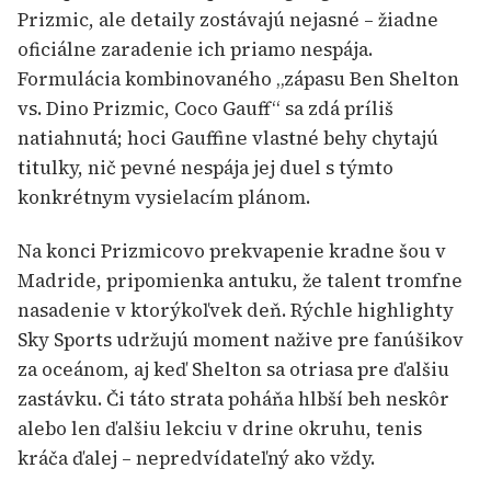
Prizmic, ale detaily zostávajú nejasné – žiadne
oficiálne zaradenie ich priamo nespája.
Formulácia kombinovaného „zápasu Ben Shelton
vs. Dino Prizmic, Coco Gauff“ sa zdá príliš
natiahnutá; hoci Gauffine vlastné behy chytajú
titulky, nič pevné nespája jej duel s týmto
konkrétnym vysielacím plánom.
Na konci Prizmicovo prekvapenie kradne šou v
Madride, pripomienka antuku, že talent tromfne
nasadenie v ktorýkoľvek deň. Rýchle highlighty
Sky Sports udržujú moment nažive pre fanúšikov
za oceánom, aj keď Shelton sa otriasa pre ďalšiu
zastávku. Či táto strata poháňa hlbší beh neskôr
alebo len ďalšiu lekciu v drine okruhu, tenis
kráča ďalej – nepredvídateľný ako vždy.