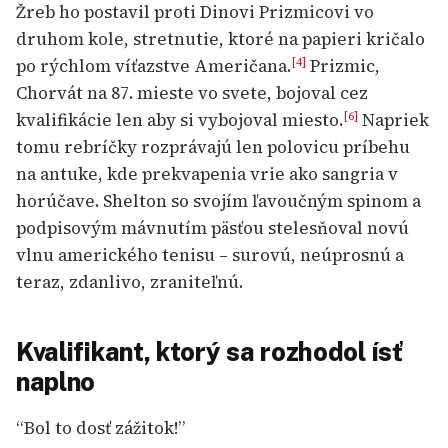
Žreb ho postavil proti Dinovi Prizmicovi vo
druhom kole, stretnutie, ktoré na papieri kričalo
po rýchlom víťazstve Američana.
Prizmic,
[4]
Chorvát na 87. mieste vo svete, bojoval cez
kvalifikácie len aby si vybojoval miesto.
Napriek
[6]
tomu rebríčky rozprávajú len polovicu príbehu
na antuke, kde prekvapenia vrie ako sangria v
horúčave. Shelton so svojím ľavoučným spinom a
podpisovým mávnutím päsťou stelesňoval novú
vlnu amerického tenisu – surovú, neúprosnú a
teraz, zdanlivo, zraniteľnú.
Kvalifikant, ktorý sa rozhodol ísť
naplno
“Bol to dosť zážitok!”