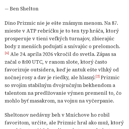
— Ben Shelton
Dino Prizmic nie je ešte známym menom. Na 87.
mieste v ATP rebríčku je to ten typ hráča, ktorý
prosperuje v tieni veľkých turnajov, zbierajúc
body z menších podujatí a snívajúc o prelomoch.
Ale 24. apríla 2026 vkročil do svetla. Zápas sa
[6]
začal o 8:00 UTC, v ranom slote, ktorý často
favorizuje outsidera, keď je antuk ešte vlhký od
nočnej rosy a dav je riedky, ale hlasný.
Prizmic
[2]
so svojím stabilným dvojručným bekhendom a
talentom na predlžovanie výmen premenil to, čo
mohlo byť masakrom, na vojnu na vyčerpanie.
Sheltonov nedávny beh v Mníchove ho robil
favoritom, určite, ale Prizmic hral ako muž, ktorý