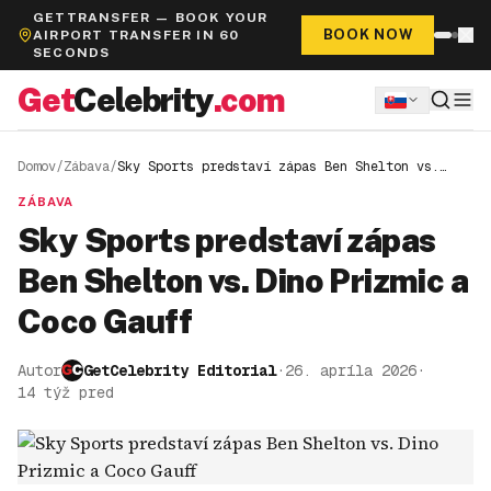
GETTRANSFER — BOOK YOUR
BOOK NOW
AIRPORT TRANSFER IN 60
SECONDS
Get
Celebrity
.com
Domov
/
Zábava
/
Sky Sports predstaví zápas Ben Shelton vs.
Dino Prizmic a Coco Gauff
ZÁBAVA
Sky Sports predstaví zápas
Ben Shelton vs. Dino Prizmic a
Coco Gauff
Autor
GetCelebrity Editorial
·
26. apríla 2026
·
14 týž pred