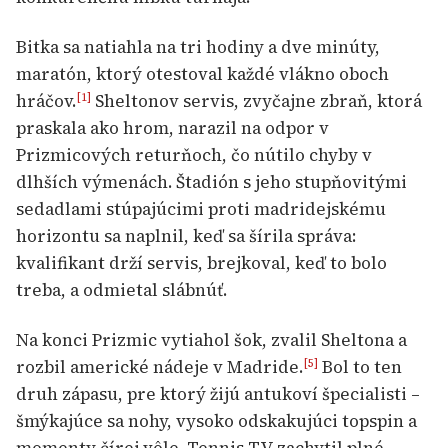
Bitka sa natiahla na tri hodiny a dve minúty,
maratón, ktorý otestoval každé vlákno oboch
hráčov.
Sheltonov servis, zvyčajne zbraň, ktorá
[1]
praskala ako hrom, narazil na odpor v
Prizmicových returňoch, čo nútilo chyby v
dlhších výmenách. Štadión s jeho stupňovitými
sedadlami stúpajúcimi proti madridejskému
horizontu sa naplnil, keď sa šírila správa:
kvalifikant drží servis, brejkoval, keď to bolo
treba, a odmietal slábnúť.
Na konci Prizmic vytiahol šok, zvalil Sheltona a
rozbil americké nádeje v Madride.
Bol to ten
[5]
druh zápasu, pre ktorý žijú antukoví špecialisti –
šmýkajúce sa nohy, vysoko odskakujúci topspin a
momenty čírej vôle. Tennis TV zachytil plné