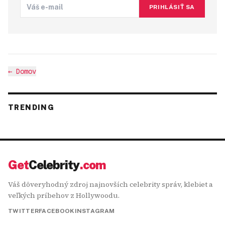
PRIHLÁSIŤ SA
←
Domov
TRENDING
Get
Celebrity
.com
Váš dôveryhodný zdroj najnovších celebrity správ, klebiet a
veľkých príbehov z Hollywoodu.
TWITTER
FACEBOOK
INSTAGRAM