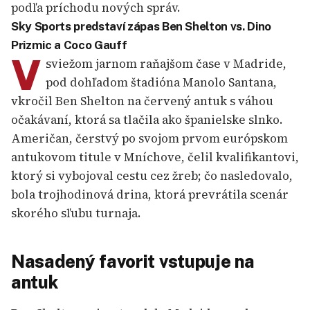
podľa príchodu nových správ.
Sky Sports predstaví zápas Ben Shelton vs. Dino
Prizmic a Coco Gauff
V
sviežom jarnom raňajšom čase v Madride,
pod dohľadom štadióna Manolo Santana,
vkročil Ben Shelton na červený antuk s váhou
očakávaní, ktorá sa tlačila ako španielske slnko.
Američan, čerstvý po svojom prvom európskom
antukovom titule v Mníchove, čelil kvalifikantovi,
ktorý si vybojoval cestu cez žreb; čo nasledovalo,
bola trojhodinová drina, ktorá prevrátila scenár
skorého sľubu turnaja.
Nasadený favorit vstupuje na
antuk