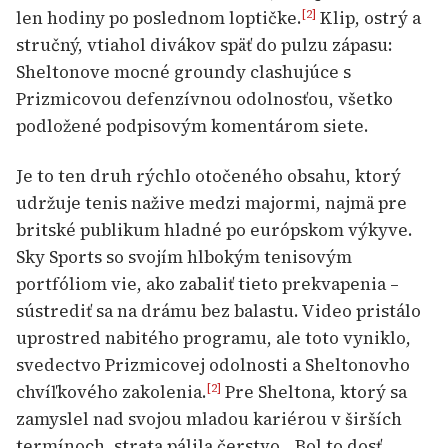
len hodiny po poslednom loptičke.
Klip, ostrý a
[2]
stručný, vtiahol divákov späť do pulzu zápasu:
Sheltonove mocné groundy clashujúce s
Prizmicovou defenzívnou odolnosťou, všetko
podložené podpisovým komentárom siete.
Je to ten druh rýchlo otočeného obsahu, ktorý
udržuje tenis nažive medzi majormi, najmä pre
britské publikum hladné po európskom výkyve.
Sky Sports so svojím hlbokým tenisovým
portfóliom vie, ako zabaliť tieto prekvapenia –
sústrediť sa na drámu bez balastu. Video pristálo
uprostred nabitého programu, ale toto vyniklo,
svedectvo Prizmicovej odolnosti a Sheltonovho
chvíľkového zakolenia.
Pre Sheltona, ktorý sa
[2]
zamyslel nad svojou mladou kariérou v širších
termínoch, strata pálila čerstvo. „Bol to dosť