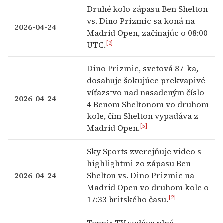
Druhé kolo zápasu Ben Shelton
vs. Dino Prizmic sa koná na
2026-04-24
Madrid Open, začínajúc o 08:00
[2]
UTC.
Dino Prizmic, svetová 87-ka,
dosahuje šokujúce prekvapivé
víťazstvo nad nasadeným číslo
2026-04-24
4 Benom Sheltonom vo druhom
kole, čím Shelton vypadáva z
[5]
Madrid Open.
Sky Sports zverejňuje video s
highlightmi zo zápasu Ben
2026-04-24
Shelton vs. Dino Prizmic na
Madrid Open vo druhom kole o
[2]
17:33 britského času.
Tennis TV vydáva plné