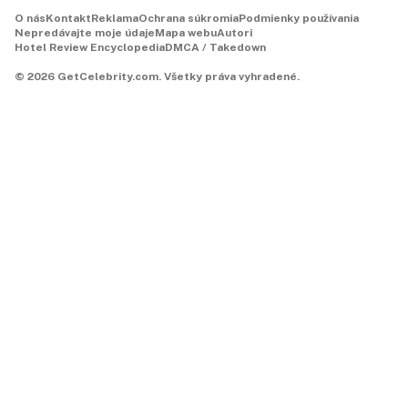
O nás
Kontakt
Reklama
Ochrana súkromia
Podmienky používania
Nepredávajte moje údaje
Mapa webu
Autori
Hotel Review Encyclopedia
DMCA / Takedown
©
2026
GetCelebrity.com.
Všetky práva vyhradené.