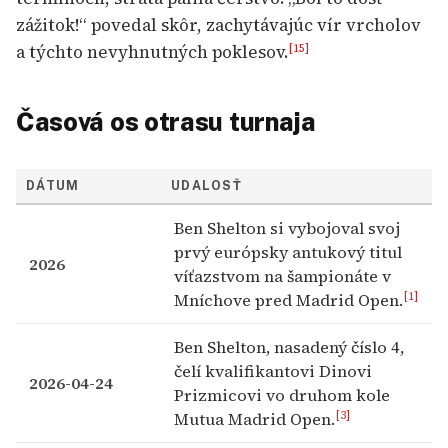
zážitok!“ povedal skôr, zachytávajúc vír vrcholov
a týchto nevyhnutných poklesov.
[15]
Časová os otrasu turnaja
DÁTUM
UDALOSŤ
Ben Shelton si vybojoval svoj
prvý európsky antukový titul
2026
víťazstvom na šampionáte v
[1]
Mníchove pred Madrid Open.
Ben Shelton, nasadený číslo 4,
čelí kvalifikantovi Dinovi
2026-04-24
Prizmicovi vo druhom kole
[3]
Mutua Madrid Open.