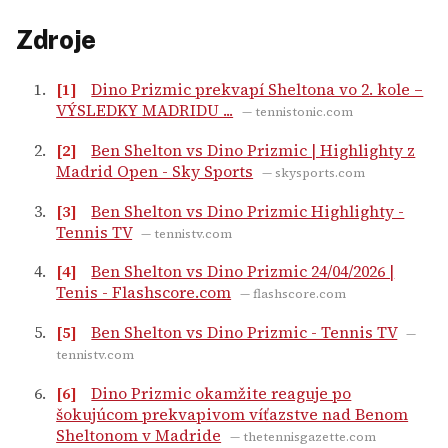
Zdroje
[1]
Dino Prizmic prekvapí Sheltona vo 2. kole –
VÝSLEDKY MADRIDU ...
— tennistonic.com
[2]
Ben Shelton vs Dino Prizmic | Highlighty z
Madrid Open - Sky Sports
— skysports.com
[3]
Ben Shelton vs Dino Prizmic Highlighty -
Tennis TV
— tennistv.com
[4]
Ben Shelton vs Dino Prizmic 24/04/2026 |
Tenis - Flashscore.com
— flashscore.com
[5]
Ben Shelton vs Dino Prizmic - Tennis TV
—
tennistv.com
[6]
Dino Prizmic okamžite reaguje po
šokujúcom prekvapivom víťazstve nad Benom
Sheltonom v Madride
— thetennisgazette.com