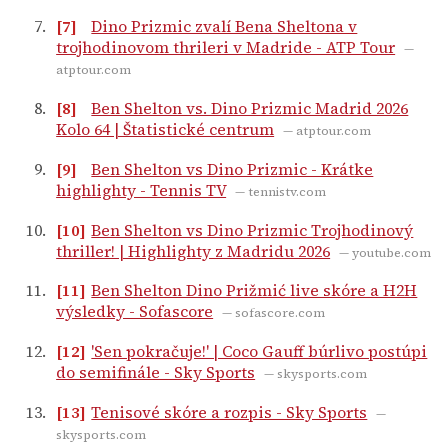
[7]
Dino Prizmic zvalí Bena Sheltona v
trojhodinovom thrileri v Madride - ATP Tour
—
atptour.com
[8]
Ben Shelton vs. Dino Prizmic Madrid 2026
Kolo 64 | Štatistické centrum
— atptour.com
[9]
Ben Shelton vs Dino Prizmic - Krátke
highlighty - Tennis TV
— tennistv.com
[10]
Ben Shelton vs Dino Prizmic Trojhodinový
thriller! | Highlighty z Madridu 2026
— youtube.com
[11]
Ben Shelton Dino Prižmić live skóre a H2H
výsledky - Sofascore
— sofascore.com
[12]
'Sen pokračuje!' | Coco Gauff búrlivo postúpi
do semifinále - Sky Sports
— skysports.com
[13]
Tenisové skóre a rozpis - Sky Sports
—
skysports.com