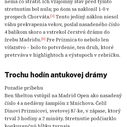
nemá čo stratiť. Ich vzájomný stav pred týmto
stretnutím bol nula; po ňom sa naklonil 1-0 v
prospech Chorváta.
Tento jediný náklon niesol
[1]
váhu prekvapenia vekov, poslal nasadeného číslo
4 balíkom skoro a vstrekol čerstvú drámu do
žrebu Madridu.
Pre Prizmica to nebolo len
[5]
víťazstvo – bolo to potvrdenie, ten druh, ktoré
pretrváva v highlightoch a výstupoch v rebríčku.
Trochu hodín antukovej drámy
Pozadie príbehu
Ben Shelton vstúpil na Madrid Open ako nasadený
číslo 4 a nedávny šampión z Mníchova. Čelil
Dinovi Prizmicovi, svetovej 87-ke, v zápase, ktorý
trval 3 hodiny a 2 minúty. Stretnutie podčiarklo
konkurenčnú hĺbku turnaja.