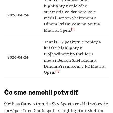
highlighty z epického
stretnutia vo druhom kole
2026-04-24
medzi Benom Sheltonom a
Dinom Prizmicom na Mutua
[1]
Madrid Open.
Tennis TV poskytuje replay a
krátke highlighty z
trojhodinového thrilleru
2026-04-24
medzi Benom Sheltonom a
Dinom Prizmicom v R2 Madrid
[3]
Open.
Čo sme nemohli potvrdiť
Šírili sa fámy o tom, že Sky Sports rozšíri pokrytie
na zápas Coco Gauff spolu s highlightmi Shelton-