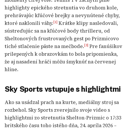
highlighty epického stretnutia vo druhom kole,
prehrávajúc kľúčové brejky a nevynútené chyby,
ktoré naklonili váhy.
Krátke klipy nasledovali,
[1]
sústreďujúc sa na kľúčové body thrilleru, od
Sheltonových frustrovaných gest po Prizmicovo
tiché stlačenie päste na mečbode.
Pre fanúšikov
[3]
prilepených k obrazovkám to bola pripomienka,
že aj nasadení hráči môžu šmyknúť na červenej
hline.
Sky Sports vstupuje s highlightmi
Ako sa usádzal prach na kurte, mediálny stroj sa
rozbehol. Sky Sports zverejnilo svoje video s
highlightmi zo stretnutia Shelton-Prizmic o 17:33
britského času toho istého dňa, 24. apríla 2026 –