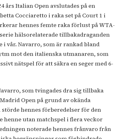
 års Italian Open avslutades på en
betta Cocciaretto i raka set på Court 1 i
kerar hennes femte raka förlust på WTA-
 serie hälsorelaterade tillbakadraganden
 i vår. Navarro, som är rankad bland
a rytm mot den italienska utmanaren, som
ssivt nätspel för att säkra en seger med 6-
Navarro, som tvingades dra sig tillbaka
 Madrid Open på grund av okända
 störde hennes förberedelser för den
 henne utan matchspel i flera veckor
edningen noterade hennes frånvaro från
ysiska begränsningar som förhindrade