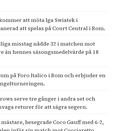
 kommer att möta Iga Swiatek i
lanerad att spelas på Court Central i Rom.
lliga misstag nådde 32 i matchen mot
ögre än hennes säsongsmedelvärde på 18
rum på Foro Italico i Rom och erbjuder en
singelturneringen.
rows serve tre gånger i andra set och
vaga returer för att sägra segern.
 mästare, besegrade Coco Gauff med 6-2,
nalen inför sin match mot Cocciaretto.