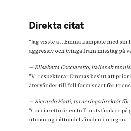
Direkta citat
"Jag visste att Emma kämpade med sin hälsa, så jag fokuserade på att hålla mig
aggressiv och tvinga fram misstag på v
— Elisabetta Cocciaretto, italiensk tenni
"Vi respekterar Emmas beslut att prioritera sin hälsa, men vi hoppas att hon
återvänder till full form snart för Fren
— Riccardo Piatti, turneringsdirektör för
"Cocciaretto är en tuff motståndare på grus, men jag är redo att möta hennes
utmaning i åttondelsfinalen imorgon."