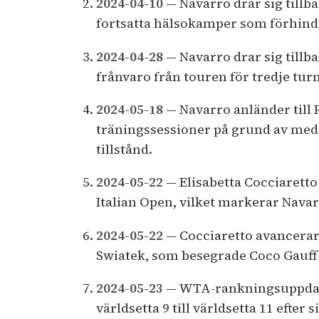
2024-04-10
— Navarro drar sig tillb
fortsatta hälsokamper som förhindr
2024-04-28
— Navarro drar sig tillb
frånvaro från touren för tredje turn
2024-05-18
— Navarro anländer till
träningssessioner på grund av medi
tillstånd.
2024-05-22
— Elisabetta Cocciarett
Italian Open, vilket markerar Navar
2024-05-22
— Cocciaretto avancerar t
Swiatek, som besegrade Coco Gauff 
2024-05-23
— WTA-rankningsuppdater
världsetta 9 till världsetta 11 efter 