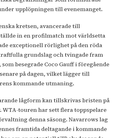
t under upplöpningen till evenemanget.
enska kretsen, avancerade till
tällde in en profilmatch mot världsetta
ade exceptionell rörlighet på den röda
raftfulla grundslag och tvingade fram
, som besegrade Coco Gauff i föregående
nare på dagen, vilket lägger till
elarens kommande utmaning.
ande lågform kan tillskrivas bristen på
 WTA-touren har sett flera toppspelare
rvaltning denna säsong. Navarrows lag
 hennes framtida deltagande i kommande