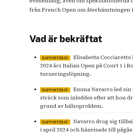
evenemang, även om spekulationerna ök
från French Open om återhämtningen in
Vad är bekräftat
Elisabetta Cocciaretto
RAPPORTERAT
2024 års Italian Open på Court 1 i 
turneringslöpning.
Emma Navarro led sin 
RAPPORTERAT
sträck som inleddes efter att hon d
grund av hälsoproblem.
Navarro drog sig tillb
RAPPORTERAT
i april 2024 och hänvisade till på