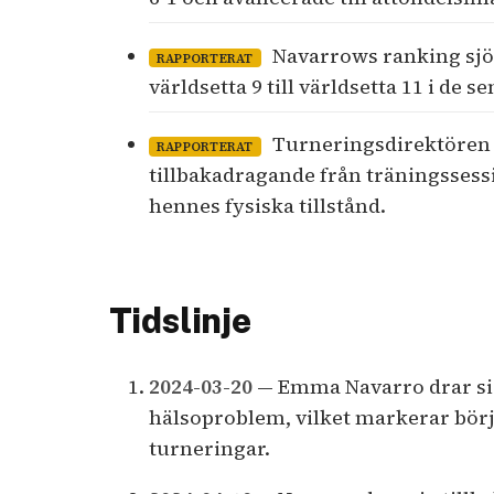
Navarrows ranking sjönk
RAPPORTERAT
världsetta 9 till världsetta 11 i de
Turneringsdirektören R
RAPPORTERAT
tillbakadragande från träningssess
hennes fysiska tillstånd.
Tidslinje
2024-03-20
— Emma Navarro drar sig
hälsoproblem, vilket markerar börj
turneringar.