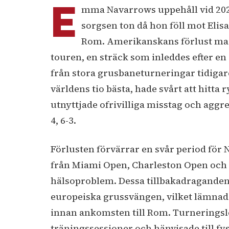
E
mma Navarrows uppehåll vid 2024
sorgsen ton då hon föll mot Elisa
Rom. Amerikanskans förlust mar
touren, en sträck som inleddes efter en
från stora grusbaneturneringar tidigare
världens tio bästa, hade svårt att hitt
utnyttjade ofrivilliga misstag och aggre
4, 6-3.
Förlusten förvärrar en svår period för 
från Miami Open, Charleston Open och
hälsoproblem. Dessa tillbakadraganden
europeiska grussvängen, vilket lämnade
innan ankomsten till Rom. Turneringsl
träningssessioner och hänvisade till f