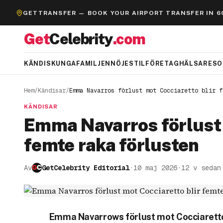
GETTRANSFER — BOOK YOUR AIRPORT TRANSFER IN 6
Get
Celebrity
.com
KÄNDIS
KUNGAFAMILJEN
NÖJE
STIL
FÖRETAG
HÄLSA
RESO
Hem
/
Kändisar
/
Emma Navarros förlust mot Cocciaretto blir f
KÄNDISAR
Emma Navarros förlust 
femte raka förlusten
Av
GetCelebrity Editorial
·
10 maj 2026
·
12 v sedan
Emma Navarrows förlust mot Cocciaretto