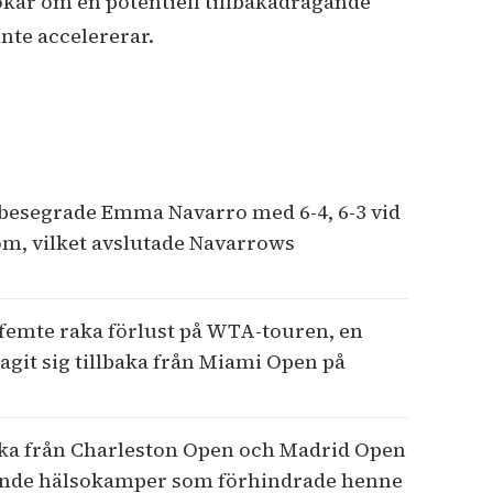
ar om en potentiell tillbakadragande
te accelererar.
 besegrade Emma Navarro med 6-4, 6-3 vid
Rom, vilket avslutade Navarrows
femte raka förlust på WTA-touren, en
ragit sig tillbaka från Miami Open på
aka från Charleston Open och Madrid Open
gående hälsokamper som förhindrade henne