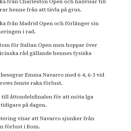
aka från Charleston Open och hänvisar till
ar henne från att tävla på grus.
aka från Madrid Open och förlänger sin
eringen i rad.
 Rom för Italian Open men hoppar över
cinska råd gällande hennes fysiska
o besegrar Emma Navarro med 6-4, 6-3 vid
rows femte raka förlust.
ill åttondelsfinalen för att möta Iga
tidigare på dagen.
ing visar att Navarro sjunker från
sin förlust i Rom.