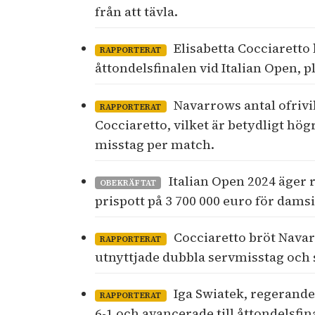
från att tävla.
Elisabetta Cocciaretto
RAPPORTERAT
åttondelsfinalen vid Italian Open, p
Navarrows antal ofrivi
RAPPORTERAT
Cocciaretto, vilket är betydligt h
misstag per match.
Italian Open 2024 äger 
OBEKRÄFTAT
prispott på 3 700 000 euro för dam
Cocciaretto bröt Navar
RAPPORTERAT
utnyttjade dubbla servmisstag och s
Iga Swiatek, regerande
RAPPORTERAT
6-1 och avancerade till åttondelsfi