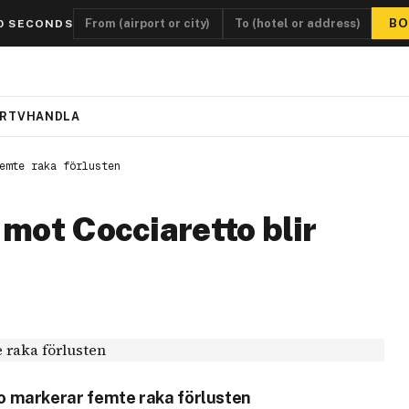
BO
0 SECONDS
R
TV
HANDLA
emte raka förlusten
mot Cocciaretto blir
 markerar femte raka förlusten