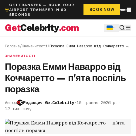
GETTRANSFER — BOOK YOUR
BOOK NOW
AIRPORT TRANSFER IN 60
SECONDS
Get
Celebrity
.com
Головна
/
Знаменитості
/
Поразка Емми Наварро від Коччаретто —
п'ята поспіль поразка
ЗНАМЕНИТОСТІ
Поразка Емми Наварро від
Коччаретто — п'ята поспіль
поразка
Автор
Редакция GetCelebrity
·
10 травня 2026 р.
·
12 тиж тому