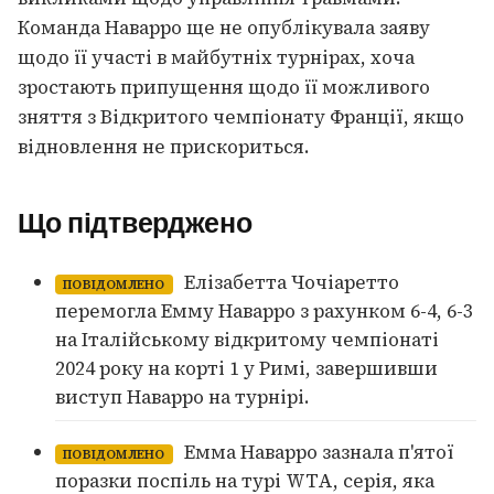
Команда Наварро ще не опублікувала заяву
щодо її участі в майбутніх турнірах, хоча
зростають припущення щодо її можливого
зняття з Відкритого чемпіонату Франції, якщо
відновлення не прискориться.
Що підтверджено
Елізабетта Чочіаретто
ПОВІДОМЛЕНО
перемогла Емму Наварро з рахунком 6-4, 6-3
на Італійському відкритому чемпіонаті
2024 року на корті 1 у Римі, завершивши
виступ Наварро на турнірі.
Емма Наварро зазнала п'ятої
ПОВІДОМЛЕНО
поразки поспіль на турі WTA, серія, яка