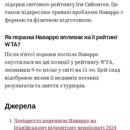
лідерки світового рейтингу Іги Свйонтек. Це
також підкреслює тривалі проблеми Наварро з
формою та фізичною підготовкою.
Як поразка Наварро впливає на її рейтинг
WTA?
Після п'ятої поразки поспіль Наварро
опустилася на дві позиції у рейтингу WTA,
змінивши 9-те місце у світі на 11-те. Цей спад
відображає вплив її недавніх поганих
результатів та зняття з турнірів.
Джерела
Чочіаретто перемагає Наварро на
Італійському відкритому чемпіонаті 2024