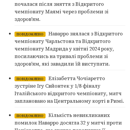
почалася після зняття з Відкритого
чемпіонату Маямі через проблеми зі
здоров'ям.
Наварро знялася з Відкритого
ПОВІДОМЛЕНО
чемпіонату Чарльстона та Відкритого
чемпіонату Мадрида у квітні 2024 року,
посилаючись на тривалі проблеми зі
здоров'ям, які завадили їй виступати.
Елізабетта Чочіаретто
ПОВІДОМЛЕНО
зустріне Ігу Свйонтек у 1/8 фіналу
Італійського відкритого чемпіонату, матч
заплановано на Центральному корті в Римі.
Кількість невикликаних
ПОВІДОМЛЕНО
помилок Наварро досягла 32 у матчі проти