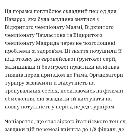
Ця поразка поглиблює складний період для
Наварро, яка була змушена знятися з
Відкритого чемпіонату Маямі, Відкритого
чемпіонату Чарльстона та Відкритого
чемпіонату Мадрида через не розголошені
проблеми зі здоров'ям. Ці зняття порушили її
підготовку до європейської ґрунтової серії,
залишивши її без ігрової практики на кілька
тижнів перед приїздом до Рима. Організатори
турніру зазначили її відсутність на
тренувальних сесіях, посилаючись на фізичні
обмеження, які завадили їй виступати на
повну потужність у період перед турніром.
Чочіаретто, що стає зіркою італійського тенісу,
завдяки цій перемозі вийшла до 1/8 фіналу, де