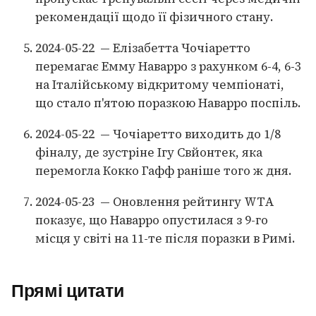
рекомендації щодо її фізичного стану.
2024-05-22
— Елізабетта Чочіаретто
перемагає Емму Наварро з рахунком 6-4, 6-3
на Італійському відкритому чемпіонаті,
що стало п'ятою поразкою Наварро поспіль.
2024-05-22
— Чочіаретто виходить до 1/8
фіналу, де зустріне Ігу Свйонтек, яка
перемогла Кокко Гафф раніше того ж дня.
2024-05-23
— Оновлення рейтингу WTA
показує, що Наварро опустилася з 9-го
місця у світі на 11-те після поразки в Римі.
Прямі цитати