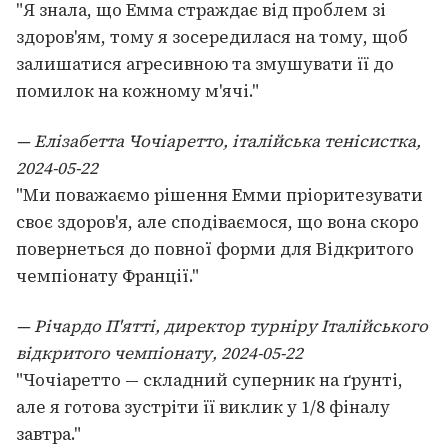
"Я знала, що Емма страждає від проблем зі
здоров'ям, тому я зосередилася на тому, щоб
залишатися агресивною та змушувати її до
помилок на кожному м'ячі."
— Елізабетта Чочіаретто, італійська тенісистка,
2024-05-22
"Ми поважаємо рішення Емми пріоритезувати
своє здоров'я, але сподіваємося, що вона скоро
повернеться до повної форми для Відкритого
чемпіонату Франції."
— Річардо П'ятті, директор турніру Італійського
відкритого чемпіонату, 2024-05-22
"Чочіаретто — складний суперник на ґрунті,
але я готова зустріти її виклик у 1/8 фіналу
завтра."