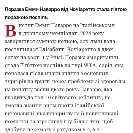
Поразка Емми Наварро від Чочіаретто стала п'ятою
поразкою поспіль
В
иступ Емми Наварро на Італійському
відкритому чемпіонаті 2024 року
завершився сумною ноткою, оскільки вона
поступилася Елізабетті Чочіаретто в двох
сетах на корті 1 у Римі. Поразка американки
стала її п'ятою поспіль на турі WTA, серія, яка
почалася після низки зняття з основних
турнірів на ґрунті через проблеми зі здоров'ям
на початку весни цього року. Наварро, яка
входить до топ-10 світового рейтингу, не
змогла знайти ритм проти італійської
виконавиці, яка використала її невикликані
помилки та агресивну гру біля сітки, щоб
здобути перемогу з рахунком 6-4, 6-3.