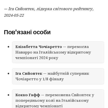
— Іга Свйонтек, лідерка світового рейтингу,
2024-05-22
Пов'язані особи
Елізабетта Чочіаретто
— перемогла
Наварро на Італійському відкритому
чемпіонаті 2024 року
Іга Свйонтек
— майбутній суперник
Чочіаретто у 1/8 фіналу
Кокко Гафф
— переможена Свйонтек у
попередньому колі на Італійському
відкритому чемпіонаті