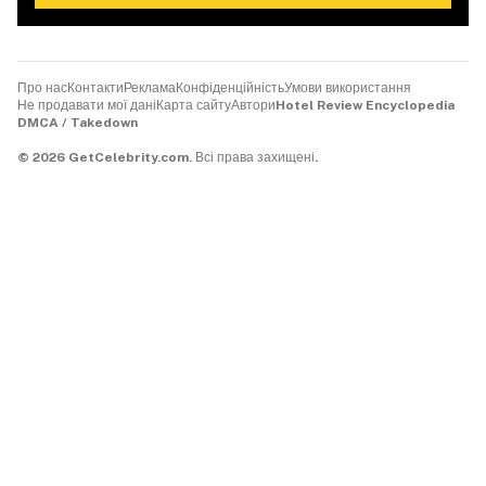
Про нас
Контакти
Реклама
Конфіденційність
Умови використання
Не продавати мої дані
Карта сайту
Автори
Hotel Review Encyclopedia
DMCA / Takedown
©
2026
GetCelebrity.com.
Всі права захищені.