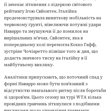
її зачекає зіткнення з лідеркою світового
рейтингу Ігою Свйонтек. Італійка
продемонструвала виняткову мобільність на
червоному ґрунті, нівелюючи потужні удари
Наварро та змушуючи її до помилок на
вирішальних м'ячах. Свйонтек, яка в
попередньому колі перемогла Кокко Гафф,
зустріне Чочіаретто пізніше того ж дня, що
додасть значного тиску на італійку в її
майбутньому виклику.
Аналітики припускають, що поточний спад у
формі Наварро може бути пов'язаний з
відсутністю змагального ритму після боротьби
зі здоров'ям. Цього сезону на турі WTA кілька
провідних гравчинь зіткнулися з подібними
викликами щодо управління травмами.