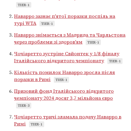
TIER-1
Наварро зазнає п'ятої поразки поспіль на
турі WTA
TIER-1
Наварро знімається з Мадрида та Чарльстона
через проблеми зі здоров'ям
TIER-1
Чочіаретто зустріне Свйонтек у 1/8 фіналу
Італійського відкритого чемпіонату
TIER-1
Кількість помилок Наварро зросла після
поразки в Римі
TIER-1
Призовий фонд Італійського відкритого
чемпіонату 2024 досяг 3,7 мільйона євро
TIER-3
Чочіаретто тричі зламала подачу Наварро в
Римі
TIER-1