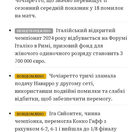
Чочіаретто, що значно перевищує її
сезонний середній показник у 18 помилок
на матч.
Італійський відкритий
НЕПІДТВЕРДЖЕНО
чемпіонат 2024 року відбувається на Форумі
Італіко в Римі, призовий фонд для
жіночого одиночного розряду становить 3
700 000 євро.
Чочіаретто тричі зламала
ПОВІДОМЛЕНО
подачу Наварро у другому сеті,
використавши подвійні помилки та слабкі
відбитки, щоб забезпечити перемогу.
Іга Свйонтек, чинна
ПОВІДОМЛЕНО
чемпіонка, перемогла Кокко Гафф з
рахунком 6-2, 6-1 і вийшла до 1/8 фіналу