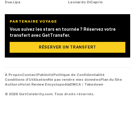
Dua Lipa
Leonardo DiCaprio
PARTENAIRE VOYAGE
Vous suivez les stars en tournée ? Réservez votre
transfert avec GetTransfer.
RÉSERVER UN TRANSFERT
À Propos
Contact
Publicité
Politique de Confidentialité
Conditions d'Utilisation
Ne pas vendre mes données
Plan du Site
Authors
Hotel Review Encyclopedia
DMCA / Takedown
©
2026
GetCelebrity.com.
Tous droits réservés.