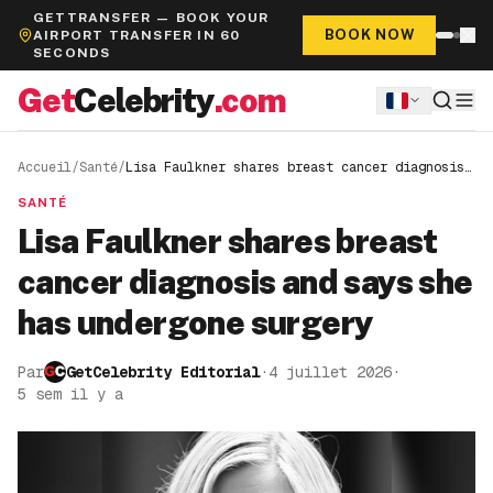
GETTRANSFER — BOOK YOUR
BOOK NOW
AIRPORT TRANSFER IN 60
SECONDS
Get
Celebrity
.com
Accueil
/
Santé
/
Lisa Faulkner shares breast cancer diagnosis
and says she has undergone surgery
SANTÉ
Lisa Faulkner shares breast
cancer diagnosis and says she
has undergone surgery
Par
GetCelebrity Editorial
·
4 juillet 2026
·
5 sem il y a