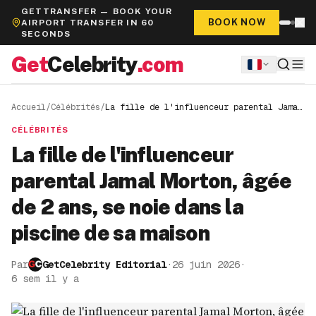
GETTRANSFER — BOOK YOUR
BOOK NOW
AIRPORT TRANSFER IN 60
SECONDS
Get
Celebrity
.com
Accueil
/
Célébrités
/
La fille de l'influenceur parental Jamal
Morton, âgée de 2 ans, se noie dans la
piscine de sa maison
CÉLÉBRITÉS
La fille de l'influenceur
parental Jamal Morton, âgée
de 2 ans, se noie dans la
piscine de sa maison
Par
GetCelebrity Editorial
·
26 juin 2026
·
6 sem il y a