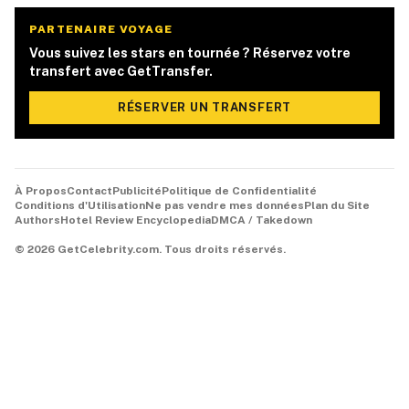
PARTENAIRE VOYAGE
Vous suivez les stars en tournée ? Réservez votre
transfert avec GetTransfer.
RÉSERVER UN TRANSFERT
À Propos
Contact
Publicité
Politique de Confidentialité
Conditions d'Utilisation
Ne pas vendre mes données
Plan du Site
Authors
Hotel Review Encyclopedia
DMCA / Takedown
©
2026
GetCelebrity.com.
Tous droits réservés.