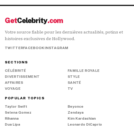
Get
Celebrity
.com
Votre source fiable pour les dernières actualités, potins et
histoires exclusives de Hollywood.
TWITTER
FACEBOOK
INSTAGRAM
SECTIONS
CÉLÉBRITÉ
FAMILLE ROYALE
DIVERTISSEMENT
STYLE
AFFAIRES
SANTÉ
VOYAGE
TV
POPULAR TOPICS
Taylor Swift
Beyonce
Selena Gomez
Zendaya
Rihanna
Kim Kardashian
Dua Lipa
Leonardo DiCaprio