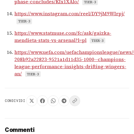
phase-concludes/KIx1XAlo/
TIER-3
https://www.instagram.com/reel/DY9jM9WIrpj/
TIER-3
https://www.statmuse.com/fc/ask/gaizka-
mendieta-stats-vs-arsenal?l=pl
TIER-3
https://www.uefa.com/uefachampionsleague/news/
208b92a22823-9521a1d11d35-1000--champions-
league-performance-insights-drifting-wingers-
an/
TIER-3
CONDIVIDI
Commenti