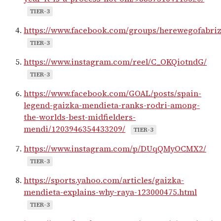
TIER-3
https://www.facebook.com/groups/herewegofabri
TIER-3
https://www.instagram.com/reel/C_OKQiotndG/
TIER-3
https://www.facebook.com/GOAL/posts/spain-
legend-gaizka-mendieta-ranks-rodri-among-
the-worlds-best-midfielders-
mendi/1203946354433209/
TIER-3
https://www.instagram.com/p/DUqQMyOCMX2/
TIER-3
https://sports.yahoo.com/articles/gaizka-
mendieta-explains-why-raya-123000475.html
TIER-3