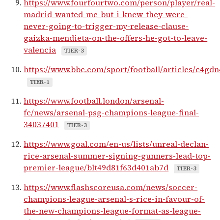
https://www.fourfourtwo.com/person/player/real-
madrid-wanted-me-but-i-knew-they-were-
never-going-to-trigger-my-release-clause-
gaizka-mendieta-on-the-offers-he-got-to-leave-
valencia
TIER-3
https://www.bbc.com/sport/football/articles/c4gd
TIER-1
https://www.football.london/arsenal-
fc/news/arsenal-psg-champions-league-final-
34037401
TIER-3
https://www.goal.com/en-us/lists/unreal-declan-
rice-arsenal-summer-signing-gunners-lead-top-
premier-league/blt49d81f63d401ab7d
TIER-3
https://www.flashscoreusa.com/news/soccer-
champions-league-arsenal-s-rice-in-favour-of-
the-new-champions-league-format-as-league-