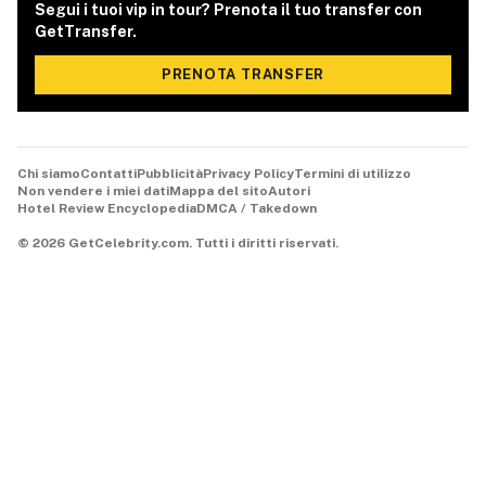
Segui i tuoi vip in tour? Prenota il tuo transfer con
GetTransfer.
PRENOTA TRANSFER
Chi siamo
Contatti
Pubblicità
Privacy Policy
Termini di utilizzo
Non vendere i miei dati
Mappa del sito
Autori
Hotel Review Encyclopedia
DMCA / Takedown
©
2026
GetCelebrity.com.
Tutti i diritti riservati.