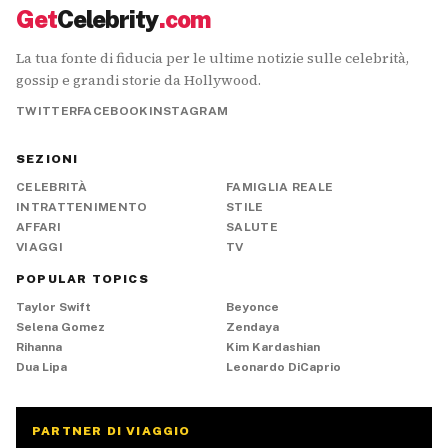
Get
Celebrity
.com
La tua fonte di fiducia per le ultime notizie sulle celebrità,
gossip e grandi storie da Hollywood.
TWITTER
FACEBOOK
INSTAGRAM
SEZIONI
CELEBRITÀ
FAMIGLIA REALE
INTRATTENIMENTO
STILE
AFFARI
SALUTE
VIAGGI
TV
POPULAR TOPICS
Taylor Swift
Beyonce
Selena Gomez
Zendaya
Rihanna
Kim Kardashian
Dua Lipa
Leonardo DiCaprio
PARTNER DI VIAGGIO