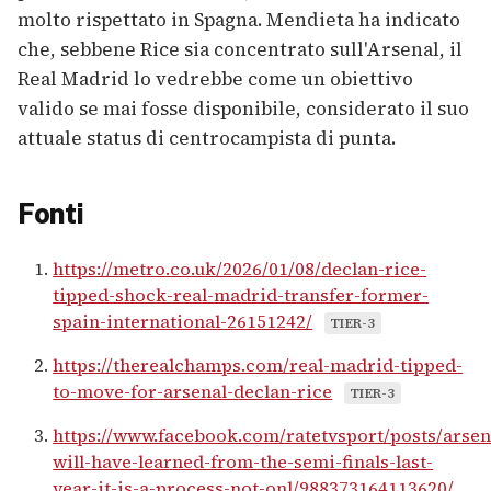
molto rispettato in Spagna. Mendieta ha indicato
che, sebbene Rice sia concentrato sull'Arsenal, il
Real Madrid lo vedrebbe come un obiettivo
valido se mai fosse disponibile, considerato il suo
attuale status di centrocampista di punta.
Fonti
https://metro.co.uk/2026/01/08/declan-rice-
tipped-shock-real-madrid-transfer-former-
spain-international-26151242/
TIER-3
https://therealchamps.com/real-madrid-tipped-
to-move-for-arsenal-declan-rice
TIER-3
https://www.facebook.com/ratetvsport/posts/arsen
will-have-learned-from-the-semi-finals-last-
year-it-is-a-process-not-onl/988373164113620/