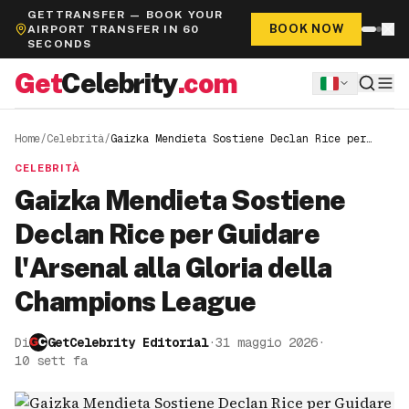
GETTRANSFER — BOOK YOUR
BOOK NOW
AIRPORT TRANSFER IN 60
SECONDS
Get
Celebrity
.com
Home
/
Celebrità
/
Gaizka Mendieta Sostiene Declan Rice per
Guidare l'Arsenal alla Gloria della
Champions League
CELEBRITÀ
Gaizka Mendieta Sostiene
Declan Rice per Guidare
l'Arsenal alla Gloria della
Champions League
Di
GetCelebrity Editorial
·
31 maggio 2026
·
10 sett fa