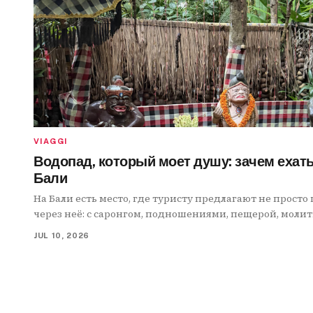
VIAGGI
Водопад, который моет душу: зачем ехать 
Бали
На Бали есть место, где туристу предлагают не просто 
через неё: с саронгом, подношениями, пещерой, моли
и ощущением, что внутренний ремонт всё-таки началс
JUL 10, 2026