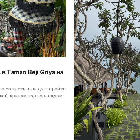
в Taman Beji Griya на
посмотреть на воду, а пройти
твой, криком под водопадом
я.