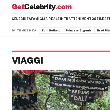
Get
Celebrity
.com
CELEBRITÀ
FAMIGLIA REALE
INTRATTENIMENTO
STILE
AF
DI TENDENZA:
Tom Holland
Princess Eugenie
Brad Pit
VIAGGI