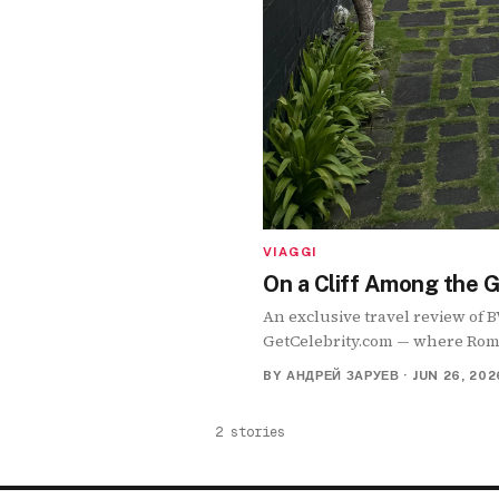
VIAGGI
On a Cliff Among the 
An exclusive travel review of 
GetCelebrity.com — where Roma
Indian Ocean.
BY
АНДРЕЙ ЗАРУЕВ
·
JUN 26, 202
2
stories