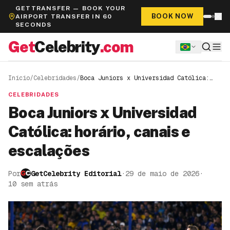
GETTRANSFER — BOOK YOUR
BOOK NOW
AIRPORT TRANSFER IN 60
SECONDS
Get
Celebrity
.com
Início
/
Celebridades
/
Boca Juniors x Universidad Católica:
horário, canais e escalações
CELEBRIDADES
Boca Juniors x Universidad
Católica: horário, canais e
escalações
Por
GetCelebrity Editorial
·
29 de maio de 2026
·
10 sem atrás