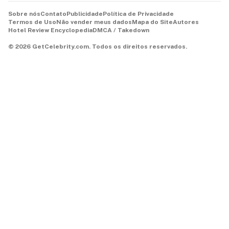
Sobre nós
Contato
Publicidade
Política de Privacidade
Termos de Uso
Não vender meus dados
Mapa do Site
Autores
Hotel Review Encyclopedia
DMCA / Takedown
©
2026
GetCelebrity.com.
Todos os direitos reservados.