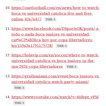
https://onefootball.com/en/news/how-to-watch-
boca-vs-universidad-catolica-live-and-free-
online-42676477
TIER-3
https://www.facebook.com/DSportsOK/posts/-a-
todo-o-nada-boca-juniors-vs-universidad-
cat%C3%B3lica-hoy-por-copa-libertadores-
ho/1596361795179728/
TIER-3
https://bolavip.com/en/soccer/where-to-watch-
universidad-catolica-vs-boca-juniors-in-the-
usa-2026-copa-libertadores
TIER-3
https://grailsmiami.com/event/boca-juniors-vs-
universidad-catolica-watch-party-miami/
TIER-3
https://www.youtube.com/watch?v=tbjlept_yPM
TIER-3