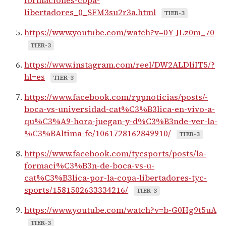
formaciones-copa-
libertadores_0_SFM3su2r3a.html
TIER-3
https://www.youtube.com/watch?v=0Y-JLz0m_70
TIER-3
https://www.instagram.com/reel/DW2ALDliIT5/?
hl=es
TIER-3
https://www.facebook.com/rppnoticias/posts/-
boca-vs-universidad-cat%C3%B3lica-en-vivo-a-
qu%C3%A9-hora-juegan-y-d%C3%B3nde-ver-la-
%C3%BAltima-fe/1061728162849910/
TIER-3
https://www.facebook.com/tycsports/posts/la-
formaci%C3%B3n-de-boca-vs-u-
cat%C3%B3lica-por-la-copa-libertadores-tyc-
sports/1581502633334216/
TIER-3
https://www.youtube.com/watch?v=b-G0Hg9t5uA
TIER-3