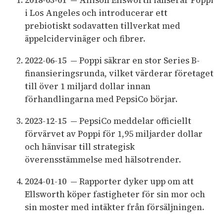
2018-03-01
— Allison Ellsworth lanserar Poppi
i Los Angeles och introducerar ett
prebiotiskt sodavatten tillverkat med
äppelcidervinäger och fibrer.
2022-06-15
— Poppi säkrar en stor Series B-
finansieringsrunda, vilket värderar företaget
till över 1 miljard dollar innan
förhandlingarna med PepsiCo börjar.
2023-12-15
— PepsiCo meddelar officiellt
förvärvet av Poppi för 1,95 miljarder dollar
och hänvisar till strategisk
överensstämmelse med hälsotrender.
2024-01-10
— Rapporter dyker upp om att
Ellsworth köper fastigheter för sin mor och
sin moster med intäkter från försäljningen.