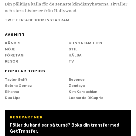
Din pålitliga källa för de senaste kändisnyheterna, skvaller
och stora historier från Hollywood.
TWITTER
FACEBOOK
INSTAGRAM
AVSNITT
KÄNDIS
KUNGAFAMILJEN
NÖJE
STIL
FÖRETAG
HÄLSA
RESOR
TV
POPULAR TOPICS
Taylor Swift
Beyonce
Selena Gomez
Zendaya
Rihanna
Kim Kardashian
Dua Lipa
Leonardo DiCaprio
RESEPARTNER
Följer du kändisar på turné? Boka din transfer med
GetTransfer.