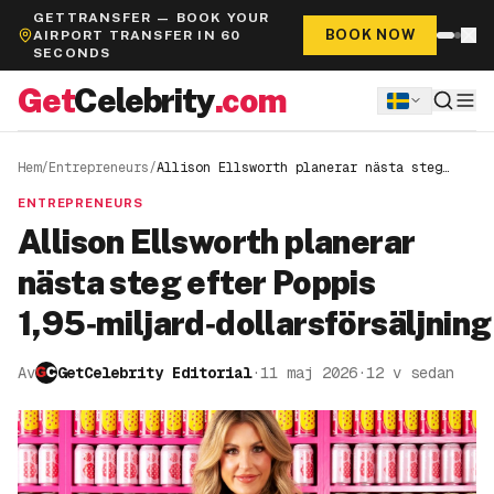
GETTRANSFER — BOOK YOUR
BOOK NOW
AIRPORT TRANSFER IN 60
SECONDS
Get
Celebrity
.com
Hem
/
Entrepreneurs
/
Allison Ellsworth planerar nästa steg
efter Poppis
1,95‑miljard‑dollarsförsäljning
ENTREPRENEURS
Allison Ellsworth planerar
nästa steg efter Poppis
1,95‑miljard‑dollarsförsäljning
Av
GetCelebrity Editorial
·
11 maj 2026
·
12 v sedan