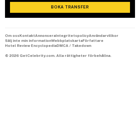
BOKA TRANSFER
Om oss
Kontakt
Annonsera
Integritetspolicy
Användarvillkor
Sälj inte min information
Webbplatskarta
Författare
Hotel Review Encyclopedia
DMCA / Takedown
©
2026
GetCelebrity.com.
Alla rättigheter förbehållna.