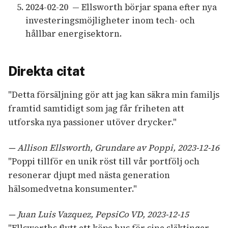
2024-02-20
— Ellsworth börjar spana efter nya
investeringsmöjligheter inom tech- och
hållbar energisektorn.
Direkta citat
"Detta försäljning gör att jag kan säkra min familjs
framtid samtidigt som jag får friheten att
utforska nya passioner utöver drycker."
— Allison Ellsworth, Grundare av Poppi, 2023-12-16
"Poppi tillför en unik röst till vår portfölj och
resonerar djupt med nästa generation
hälsomedvetna konsumenter."
— Juan Luis Vazquez, PepsiCo VD, 2023-12-15
"Ellsworths flytt att köpa hus för sina släktingar