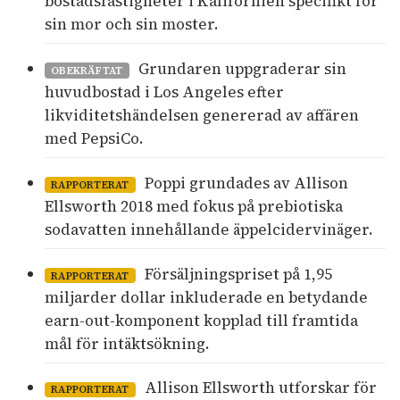
bostadsfastigheter i Kalifornien specifikt för
sin mor och sin moster.
Grundaren uppgraderar sin
OBEKRÄFTAT
huvudbostad i Los Angeles efter
likviditetshändelsen genererad av affären
med PepsiCo.
Poppi grundades av Allison
RAPPORTERAT
Ellsworth 2018 med fokus på prebiotiska
sodavatten innehållande äppelcidervinäger.
Försäljningspriset på 1,95
RAPPORTERAT
miljarder dollar inkluderade en betydande
earn-out-komponent kopplad till framtida
mål för intäktsökning.
Allison Ellsworth utforskar för
RAPPORTERAT