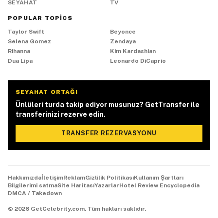
SEYAHAT
TV
POPULAR TOPICS
Taylor Swift
Beyonce
Selena Gomez
Zendaya
Rihanna
Kim Kardashian
Dua Lipa
Leonardo DiCaprio
SEYAHAT ORTAĞI
Ünlüleri turda takip ediyor musunuz? GetTransfer ile
transferinizi rezerve edin.
TRANSFER REZERVASYONU
Hakkımızda
İletişim
Reklam
Gizlilik Politikası
Kullanım Şartları
Bilgilerimi satma
Site Haritası
Yazarlar
Hotel Review Encyclopedia
DMCA / Takedown
©
2026
GetCelebrity.com.
Tüm hakları saklıdır.