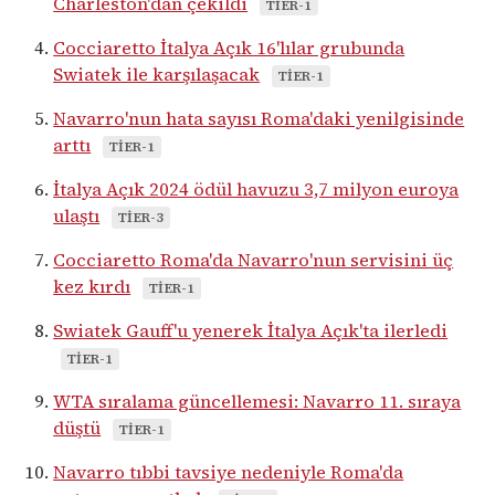
Charleston'dan çekildi
TIER-1
Cocciaretto İtalya Açık 16'lılar grubunda
Swiatek ile karşılaşacak
TIER-1
Navarro'nun hata sayısı Roma'daki yenilgisinde
arttı
TIER-1
İtalya Açık 2024 ödül havuzu 3,7 milyon euroya
ulaştı
TIER-3
Cocciaretto Roma'da Navarro'nun servisini üç
kez kırdı
TIER-1
Swiatek Gauff'u yenerek İtalya Açık'ta ilerledi
TIER-1
WTA sıralama güncellemesi: Navarro 11. sıraya
düştü
TIER-1
Navarro tıbbi tavsiye nedeniyle Roma'da