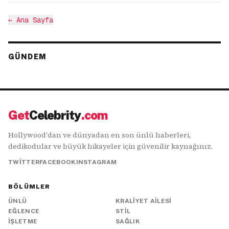
←
Ana Sayfa
GÜNDEM
Get
Celebrity
.com
Hollywood'dan ve dünyadan en son ünlü haberleri,
dedikodular ve büyük hikayeler için güvenilir kaynağınız.
TWITTER
FACEBOOK
INSTAGRAM
BÖLÜMLER
ÜNLÜ
KRALIYET AILESI
EĞLENCE
STIL
İŞLETME
SAĞLIK