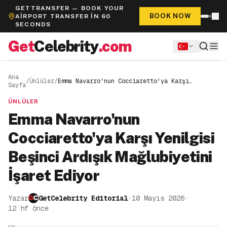
GETTRANSFER — BOOK YOUR
BOOK NOW
AIRPORT TRANSFER IN 60
SECONDS
Get
Celebrity
.com
Ana
/
Ünlüler
/
Emma Navarro'nun Cocciaretto'ya Karşı
Sayfa
Yenilgisi Beşinci Ardışık Mağlubiyetini
İşaret Ediyor
ÜNLÜLER
Emma Navarro'nun
Cocciaretto'ya Karşı Yenilgisi
Beşinci Ardışık Mağlubiyetini
İşaret Ediyor
Yazar
GetCelebrity Editorial
·
10 Mayıs 2026
·
12 hf önce