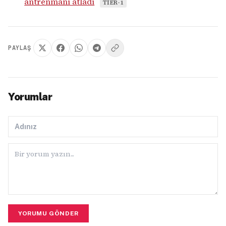
antrenmanı atladı
TIER-1
PAYLAŞ
Yorumlar
YORUMU GÖNDER