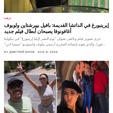
ترفيه
إيرينبورغ في الداتشا القديمة: بافيل بيبرشتاين ولوبوف
أغافونوفا يصبحان أبطال فيلم جديد
جرى تصوير فيلم وثائقي بعنوان "يوم النصر لإيليا إرينبورغ" في نيكولينا
غورا، والذي يقوم بإنشائه المخرج أرتيمي بيلوف واستوديو "سينما لاين"
بدعم من الصندوق الرئاسي للمبادرات الثقافية.
BY
ДМИТРИЙ ЮРОВ
·
AUG 9, 2026