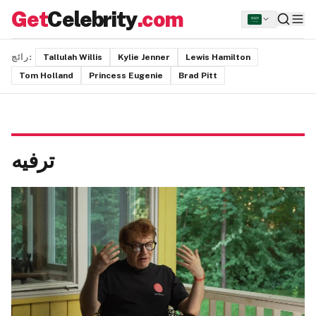
Get
Celebrity
.com
Lewis Hamilton
Kylie Jenner
Tallulah Willis
رائج:
Tom Holland
Princess Eugenie
Brad Pitt
ترفيه