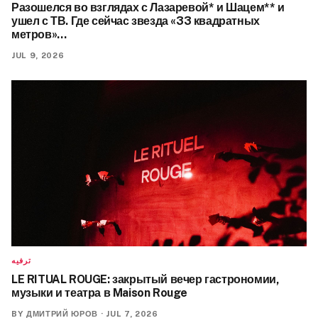
Разошелся во взглядах с Лазаревой* и Шацем** и
ушел с ТВ. Где сейчас звезда «33 квадратных
метров»…
JUL 9, 2026
ترفيه
LE RITUAL ROUGE: закрытый вечер гастрономии,
музыки и театра в Maison Rouge
BY
ДМИТРИЙ ЮРОВ
·
JUL 7, 2026