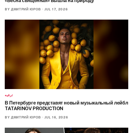
«Весна священная» вышла на природу
BY
ДМИТРИЙ ЮРОВ
·
JUL 17, 2026
ترفيه
В Петербурге представят новый музыкальный лейбл
TATARINOV PRODUCTION
BY
ДМИТРИЙ ЮРОВ
·
JUL 16, 2026