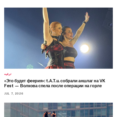
ترفيه
«Это будет феерия»: t.A.T.u. собрали аншлаг на VK
Fest — Волкова спела после операции на горле
JUL 7, 2026