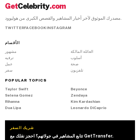
Get
Celebrity
.com
مصدرك الموثوق لآخر أخبار المشاهير والقصص الكبرى من هوليوود.
TWITTER
FACEBOOK
INSTAGRAM
الأقسام
العائلة المالكة
مشهور
أسلوب
ترفيه
صحة
عمل
تلفزيون
سفر
POPULAR TOPICS
Taylor Swift
Beyonce
Selena Gomez
Zendaya
Rihanna
Kim Kardashian
Dua Lipa
Leonardo DiCaprio
شريك السفر
تتابع المشاهير في جولاتهم؟ احجز نقلك مع GetTransfer.