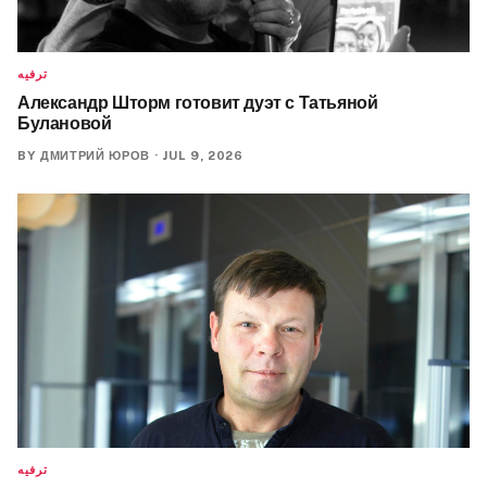
ترفيه
Александр Шторм готовит дуэт с Татьяной
Булановой
BY
ДМИТРИЙ ЮРОВ
·
JUL 9, 2026
ترفيه