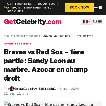
GETTRANSFER — BOOK YOUR
BOOK NOW
AIRPORT TRANSFER IN 60
SECONDS
Get
Celebrity
.com
Accueil
/
Divertissement
/
Braves vs Red Sox – 1ère partie :
Sandy Leon au marbre, Azocar en
champ droit
DIVERTISSEMENT
Braves vs Red Sox – 1ère
partie : Sandy Leon au
marbre, Azocar en champ
droit
Par
GetCelebrity Editorial
·
16 mai 2026
·
12 sem il y a