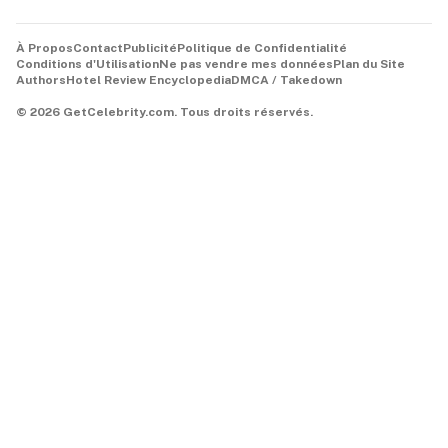
À Propos
Contact
Publicité
Politique de Confidentialité
Conditions d'Utilisation
Ne pas vendre mes données
Plan du Site
Authors
Hotel Review Encyclopedia
DMCA / Takedown
©
2026
GetCelebrity.com.
Tous droits réservés.