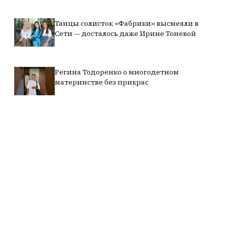
Танцы солисток «Фабрики» высмеяли в
Сети — досталось даже Ирине Тоневой
Регина Тодоренко о многодетном
материнстве без прикрас