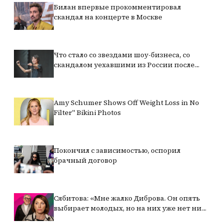
Билан впервые прокомментировал
скандал на концерте в Москве
Что стало со звездами шоу-бизнеса, со
скандалом уехавшими из России после
начала СВО
Amy Schumer Shows Off Weight Loss in No
Filter" Bikini Photos
Покончил с зависимостью, оспорил
брачный договор
Сябитова: «Мне жалко Диброва. Он опять
выбирает молодых, но на них уже нет ни
сил, ни возможностей»