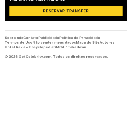
RESERVAR TRANSFER
Sobre nós
Contato
Publicidade
Política de Privacidade
Termos de Uso
Não vender meus dados
Mapa do Site
Autores
Hotel Review Encyclopedia
DMCA / Takedown
©
2026
GetCelebrity.com.
Todos os direitos reservados.