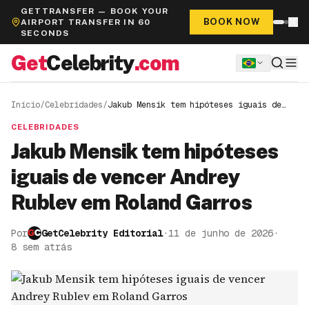
GETTRANSFER — BOOK YOUR
BOOK NOW
AIRPORT TRANSFER IN 60
SECONDS
Get
Celebrity
.com
Início
/
Celebridades
/
Jakub Mensik tem hipóteses iguais de
vencer Andrey Rublev em Roland Garros
CELEBRIDADES
Jakub Mensik tem hipóteses
iguais de vencer Andrey
Rublev em Roland Garros
Por
GetCelebrity Editorial
·
11 de junho de 2026
·
8 sem atrás