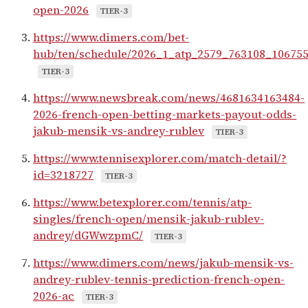
open-2026
TIER-3
https://www.dimers.com/bet-
hub/ten/schedule/2026_1_atp_2579_763108_10675
TIER-3
https://www.newsbreak.com/news/4681634163484-
2026-french-open-betting-markets-payout-odds-
jakub-mensik-vs-andrey-rublev
TIER-3
https://www.tennisexplorer.com/match-detail/?
id=3218727
TIER-3
https://www.betexplorer.com/tennis/atp-
singles/french-open/mensik-jakub-rublev-
andrey/dGWwzpmC/
TIER-3
https://www.dimers.com/news/jakub-mensik-vs-
andrey-rublev-tennis-prediction-french-open-
2026-ac
TIER-3