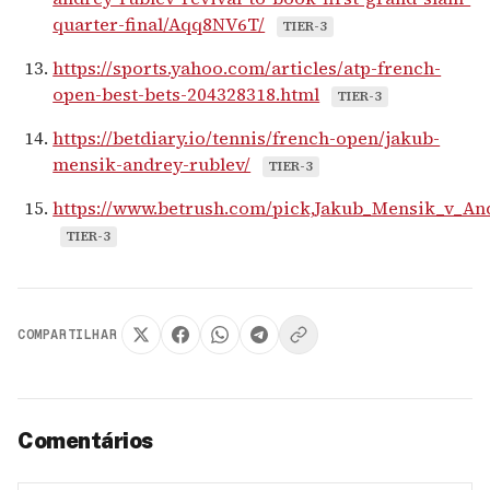
quarter-final/Aqq8NV6T/
TIER-3
https://sports.yahoo.com/articles/atp-french-
open-best-bets-204328318.html
TIER-3
https://betdiary.io/tennis/french-open/jakub-
mensik-andrey-rublev/
TIER-3
https://www.betrush.com/pick,Jakub_Mensik_v_An
TIER-3
COMPARTILHAR
Comentários