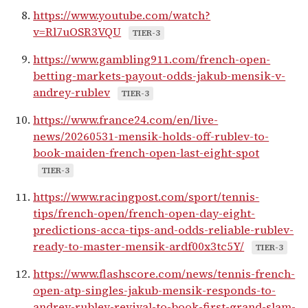
https://www.youtube.com/watch?
v=Rl7uOSR3VQU
TIER-3
https://www.gambling911.com/french-open-
betting-markets-payout-odds-jakub-mensik-v-
andrey-rublev
TIER-3
https://www.france24.com/en/live-
news/20260531-mensik-holds-off-rublev-to-
book-maiden-french-open-last-eight-spot
TIER-3
https://www.racingpost.com/sport/tennis-
tips/french-open/french-open-day-eight-
predictions-acca-tips-and-odds-reliable-rublev-
ready-to-master-mensik-ardf00x3tc5Y/
TIER-3
https://www.flashscore.com/news/tennis-french-
open-atp-singles-jakub-mensik-responds-to-
andrey-rublev-revival-to-book-first-grand-slam-