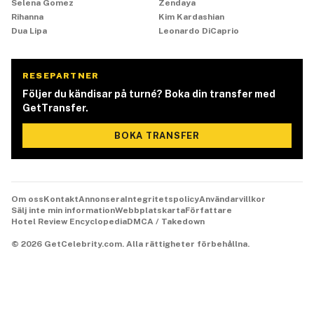
Selena Gomez
Zendaya
Rihanna
Kim Kardashian
Dua Lipa
Leonardo DiCaprio
RESEPARTNER
Följer du kändisar på turné? Boka din transfer med
GetTransfer.
BOKA TRANSFER
Om oss
Kontakt
Annonsera
Integritetspolicy
Användarvillkor
Sälj inte min information
Webbplatskarta
Författare
Hotel Review Encyclopedia
DMCA / Takedown
©
2026
GetCelebrity.com.
Alla rättigheter förbehållna.