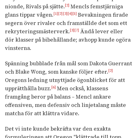
nionde, Rivals på sjätte.
Mencls femstjärniga
[2]
glans tippar vågen.
Bevakningen firade
[1]
[2]
[3]
[4]
[5]
segern över rivaler och framställde det som ett
rekryteringsmästerverk.
Ändå lever eller
[3]
[7]
dör klasser på bibehållande; avhopp kunde ogöra
vinsterna.
Spänning bubblade från mål som Dakota Guerrant
och Blake Wong, som kanske följer efter.
[2]
Oregons ledning utnyttjade ögonblicket för att
upprätthålla buzz.
Men också, klassens
[6]
framgång beror på balans – Mencl ankare
offensiven, men defensiv och linjetalang måste
matcha för att klättra vidare.
Det vi inte kunde bekräfta var den exakta
formuleringen att Oregon "klättrade till topp