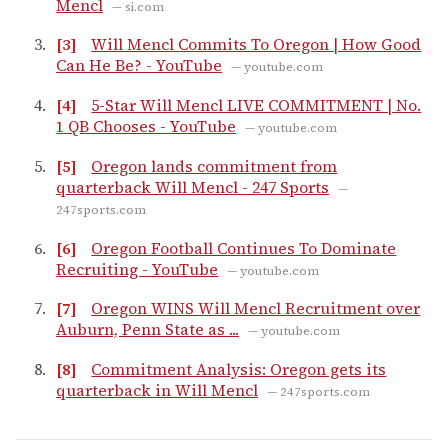
Mencl
— si.com
[3]
Will Mencl Commits To Oregon | How Good
Can He Be? - YouTube
— youtube.com
[4]
5-Star Will Mencl LIVE COMMITMENT | No.
1 QB Chooses - YouTube
— youtube.com
[5]
Oregon lands commitment from
quarterback Will Mencl - 247 Sports
—
247sports.com
[6]
Oregon Football Continues To Dominate
Recruiting - YouTube
— youtube.com
[7]
Oregon WINS Will Mencl Recruitment over
Auburn, Penn State as ...
— youtube.com
[8]
Commitment Analysis: Oregon gets its
quarterback in Will Mencl
— 247sports.com