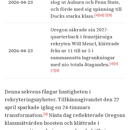
2026-04-23
slog ut Auburn och Penn State,
och förde med sig spänning till
[4]
[6]
[7]
[8]
Ducks starka klass.
Oregon säkrade sin 2027-
quarterback i femstjärniga
rekryten Will Mencl, klättrade
2026-04-23
från nr 11 till nr 5 i
sammansatta lagrankningar
[4]
[6]
med nio totala åtaganden.
[7]
[8]
Denna sekvens fångar hastigheten i
rekryteringsnyheter. Tillkännagivandet den 22
april sparkade igång en 24-timmars
transformation.
Nästa dag reflekterade Oregons
[4]
klassmätvärden boosten och klättrade i