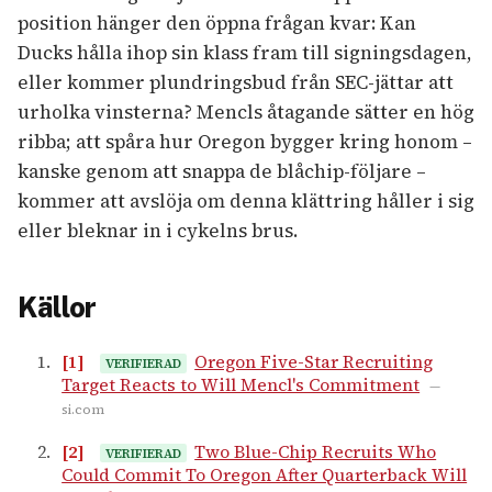
position hänger den öppna frågan kvar: Kan
Ducks hålla ihop sin klass fram till signingsdagen,
eller kommer plundringsbud från SEC-jättar att
urholka vinsterna? Mencls åtagande sätter en hög
ribba; att spåra hur Oregon bygger kring honom –
kanske genom att snappa de blåchip-följare –
kommer att avslöja om denna klättring håller i sig
eller bleknar in i cykelns brus.
Källor
[1]
Oregon Five-Star Recruiting
VERIFIERAD
Target Reacts to Will Mencl's Commitment
—
si.com
[2]
Two Blue-Chip Recruits Who
VERIFIERAD
Could Commit To Oregon After Quarterback Will