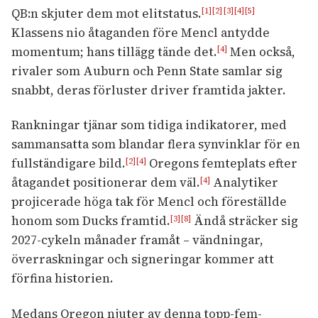
QB:n skjuter dem mot elitstatus.
[1]
[2]
[3]
[4]
[5]
Klassens nio åtaganden före Mencl antydde
momentum; hans tillägg tände det.
Men också,
[4]
rivaler som Auburn och Penn State samlar sig
snabbt, deras förluster driver framtida jakter.
Rankningar tjänar som tidiga indikatorer, med
sammansatta som blandar flera synvinklar för en
fullständigare bild.
Oregons femteplats efter
[2]
[4]
åtagandet positionerar dem väl.
Analytiker
[4]
projicerade höga tak för Mencl och föreställde
honom som Ducks framtid.
Ändå sträcker sig
[3]
[8]
2027-cykeln månader framåt – vändningar,
överraskningar och signeringar kommer att
förfina historien.
Medans Oregon njuter av denna topp-fem-