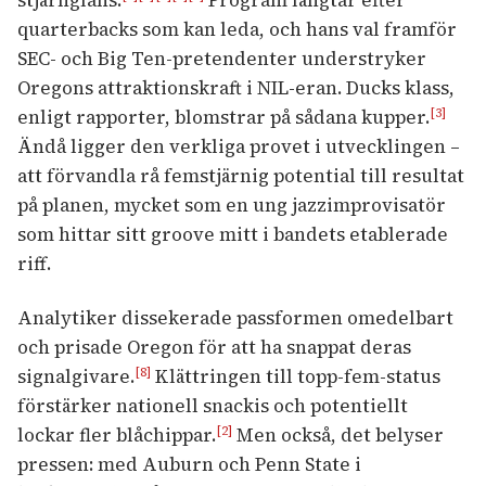
quarterbacks som kan leda, och hans val framför
SEC- och Big Ten-pretendenter understryker
Oregons attraktionskraft i NIL-eran. Ducks klass,
enligt rapporter, blomstrar på sådana kupper.
[3]
Ändå ligger den verkliga provet i utvecklingen –
att förvandla rå femstjärnig potential till resultat
på planen, mycket som en ung jazzimprovisatör
som hittar sitt groove mitt i bandets etablerade
riff.
Analytiker dissekerade passformen omedelbart
och prisade Oregon för att ha snappat deras
signalgivare.
Klättringen till topp-fem-status
[8]
förstärker nationell snackis och potentiellt
lockar fler blåchippar.
Men också, det belyser
[2]
pressen: med Auburn och Penn State i