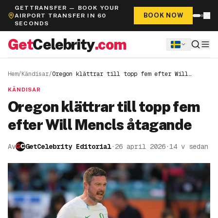
GETTRANSFER — BOOK YOUR
BOOK NOW
AIRPORT TRANSFER IN 60
SECONDS
Get
Celebrity
.com
Hem
/
Kändisar
/
Oregon klättrar till topp fem efter Will
Mencls åtagande
KÄNDISAR
Oregon klättrar till topp fem
efter Will Mencls åtagande
Av
GetCelebrity Editorial
·
26 april 2026
·
14 v sedan