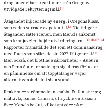
drog omedelbara reaktioner från Oregons
utvidgade rekryteringsmål.
[1]
Åtagandet injicerade ny energi i Oregons klass,
som redan surrade av potential.
Nio tidigare
[3]
åtaganden satte scenen, men Mencls ankomst
som kronjuvelen höjde utvärderingarna.
[1]
[2]
[3]
[4]
[5]
Rapporter framställde det som ett dominansdrag,
med Ducks som säkrade sin 2027-fältgeneral.
[4]
Men också, det blottlade sårbarheter – Auburn
och Penn State tornade upp sig, deras förluster
en påminnelse om att topptalanger väger
alternativen ända in i sista stund.
Reaktioner strömmade in snabbt. En femstjärnig
måltavla, Ismael Camara, uttryckte entusiasm
över Mencls beslut, vilket antyder på en