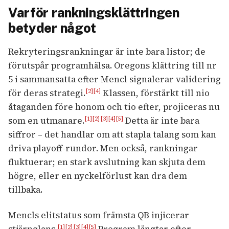
Varför rankningsklättringen
betyder något
Rekryteringsrankningar är inte bara listor; de
förutspår programhälsa. Oregons klättring till nr
5 i sammansatta efter Mencl signalerar validering
för deras strategi.
Klassen, förstärkt till nio
[2]
[4]
åtaganden före honom och tio efter, projiceras nu
som en utmanare.
Detta är inte bara
[1]
[2]
[3]
[4]
[5]
siffror – det handlar om att stapla talang som kan
driva playoff-rundor. Men också, rankningar
fluktuerar; en stark avslutning kan skjuta dem
högre, eller en nyckelförlust kan dra dem
tillbaka.
Mencls elitstatus som främsta QB injicerar
stjärnglans.
Program längtar efter
[1]
[2]
[3]
[4]
[5]