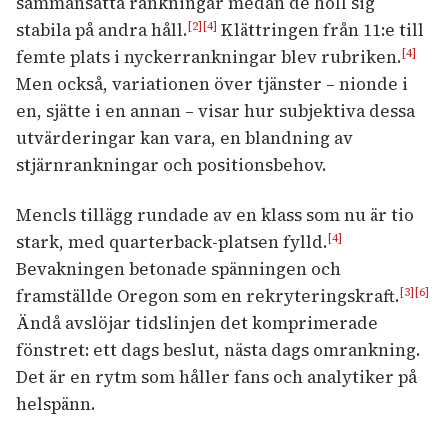
sammansatta rankningar medan de höll sig
stabila på andra håll.
Klättringen från 11:e till
[2]
[4]
femte plats i nyckerrankningar blev rubriken.
[4]
Men också, variationen över tjänster – nionde i
en, sjätte i en annan – visar hur subjektiva dessa
utvärderingar kan vara, en blandning av
stjärnrankningar och positionsbehov.
Mencls tillägg rundade av en klass som nu är tio
stark, med quarterback-platsen fylld.
[4]
Bevakningen betonade spänningen och
framställde Oregon som en rekryteringskraft.
[3]
[6]
Ändå avslöjar tidslinjen det komprimerade
fönstret: ett dags beslut, nästa dags omrankning.
Det är en rytm som håller fans och analytiker på
helspänn.