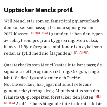
Upptäcker Mencls profil
Will Mencl står som en femstjärnig quarterback,
den konsensusmässiga främsta signalgivaren i
2027-klassen.
I grunden är han den typen
[1]
[2]
[3]
[4]
[5]
av rekryt som program byggs kring. Men också,
hans val höjer Oregons ambitioner i en cykel som
redan är fylld med nio åtaganden.
[1]
[2]
[3]
[4]
[5]
Quarterbacks som Mencl kastar inte bara pass; de
signalerar ett programs riktning. Oregon, länge
känt för flashiga uniformer och Pacific
Northwest-flair, har jagat nationell relevans
genom rekryteringsdrag. Mencls status som den
främsta QB-prospekten förstärker den jakten.
[1]
[2]
Ändå är hans åtagande inte isolerat – det är
[3]
[4]
[5]