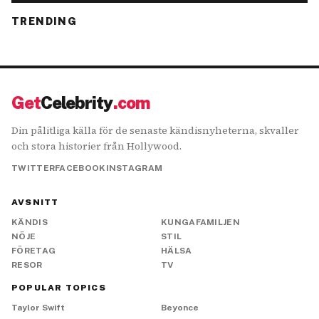
TRENDING
Get
Celebrity
.com
Din pålitliga källa för de senaste kändisnyheterna, skvaller
och stora historier från Hollywood.
TWITTER
FACEBOOK
INSTAGRAM
AVSNITT
KÄNDIS
KUNGAFAMILJEN
NÖJE
STIL
FÖRETAG
HÄLSA
RESOR
TV
POPULAR TOPICS
Taylor Swift
Beyonce