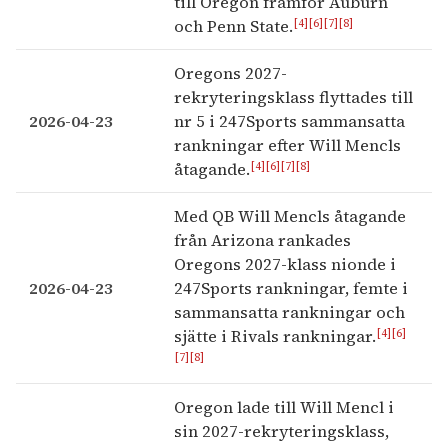
till Oregon framför Auburn
[4]
[6]
[7]
[8]
och Penn State.
Oregons 2027-
rekryteringsklass flyttades till
2026-04-23
nr 5 i 247Sports sammansatta
rankningar efter Will Mencls
[4]
[6]
[7]
[8]
åtagande.
Med QB Will Mencls åtagande
från Arizona rankades
Oregons 2027-klass nionde i
2026-04-23
247Sports rankningar, femte i
sammansatta rankningar och
[4]
[6]
sjätte i Rivals rankningar.
[7]
[8]
Oregon lade till Will Mencl i
sin 2027-rekryteringsklass,