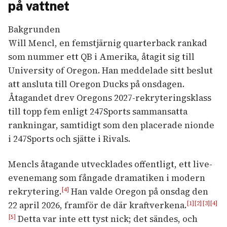
på vattnet
Bakgrunden
Will Mencl, en femstjärnig quarterback rankad
som nummer ett QB i Amerika, åtagit sig till
University of Oregon. Han meddelade sitt beslut
att ansluta till Oregon Ducks på onsdagen.
Åtagandet drev Oregons 2027-rekryteringsklass
till topp fem enligt 247Sports sammansatta
rankningar, samtidigt som den placerade nionde
i 247Sports och sjätte i Rivals.
Mencls åtagande utvecklades offentligt, ett live-
evenemang som fångade dramatiken i modern
rekrytering.
Han valde Oregon på onsdag den
[4]
22 april 2026, framför de där kraftverkena.
[1]
[2]
[3]
[4]
Detta var inte ett tyst nick; det sändes, och
[5]