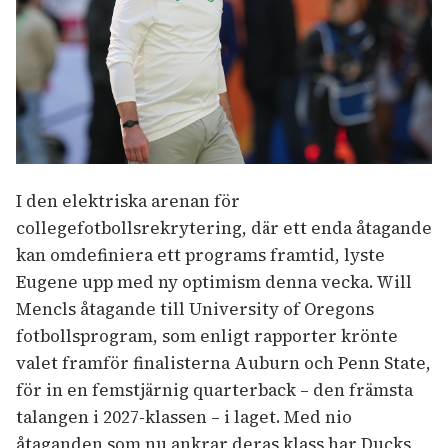
I den elektriska arenan för
collegefotbollsrekrytering, där ett enda åtagande
kan omdefiniera ett programs framtid, lyste
Eugene upp med ny optimism denna vecka. Will
Mencls åtagande till University of Oregons
fotbollsprogram, som enligt rapporter krönte
valet framför finalisterna Auburn och Penn State,
för in en femstjärnig quarterback – den främsta
talangen i 2027-klassen – i laget. Med nio
åtaganden som nu ankrar deras klass har Ducks