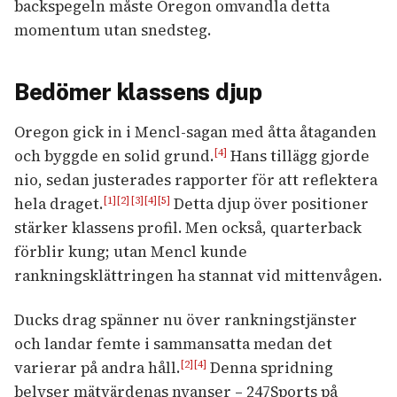
backspegeln måste Oregon omvandla detta
momentum utan snedsteg.
Bedömer klassens djup
Oregon gick in i Mencl-sagan med åtta åtaganden
och byggde en solid grund.
Hans tillägg gjorde
[4]
nio, sedan justerades rapporter för att reflektera
hela draget.
Detta djup över positioner
[1]
[2]
[3]
[4]
[5]
stärker klassens profil. Men också, quarterback
förblir kung; utan Mencl kunde
rankningsklättringen ha stannat vid mittenvågen.
Ducks drag spänner nu över rankningstjänster
och landar femte i sammansatta medan det
varierar på andra håll.
Denna spridning
[2]
[4]
belyser mätvärdenas nyanser – 247Sports på