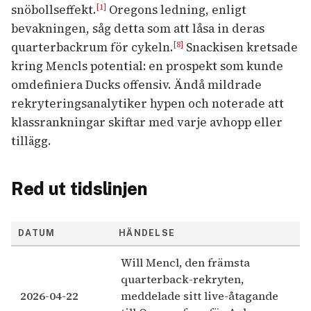
snöbollseffekt.
Oregons ledning, enligt
[1]
bevakningen, såg detta som att låsa in deras
quarterbackrum för cykeln.
Snackisen kretsade
[8]
kring Mencls potential: en prospekt som kunde
omdefiniera Ducks offensiv. Ändå mildrade
rekryteringsanalytiker hypen och noterade att
klassrankningar skiftar med varje avhopp eller
tillägg.
Red ut tidslinjen
DATUM
HÄNDELSE
Will Mencl, den främsta
quarterback-rekryten,
2026-04-22
meddelade sitt live-åtagande