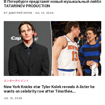
В Петербурге представят новый музыкальный лейбл
TATARINOV PRODUCTION
BY
ДМИТРИЙ ЮРОВ
·
JUL 16, 2026
エンターテイメント
New York Knicks star Tyler Kolek reveals A-lister he
wants on celebrity row after Timothée…
JUL 16, 2026