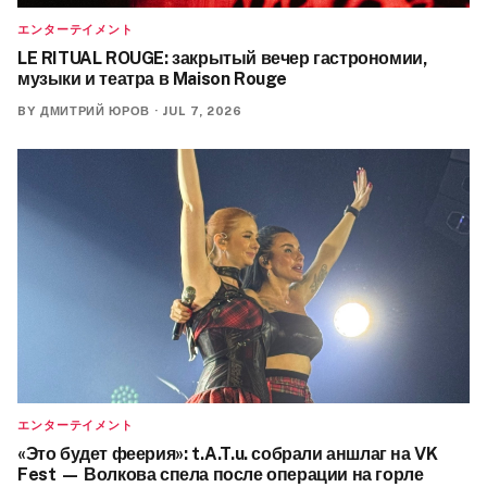
エンターテイメント
LE RITUAL ROUGE: закрытый вечер гастрономии,
музыки и театра в Maison Rouge
BY
ДМИТРИЙ ЮРОВ
·
JUL 7, 2026
エンターテイメント
«Это будет феерия»: t.A.T.u. собрали аншлаг на VK
Fest — Волкова спела после операции на горле