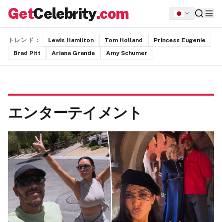
Get
Celebrity
.com
トレンド：
Lewis Hamilton
Tom Holland
Princess Eugenie
Brad Pitt
Ariana Grande
Amy Schumer
エンターテイメント