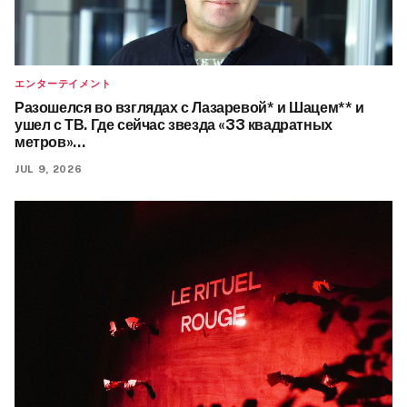
エンターテイメント
Разошелся во взглядах с Лазаревой* и Шацем** и
ушел с ТВ. Где сейчас звезда «33 квадратных
метров»…
JUL 9, 2026