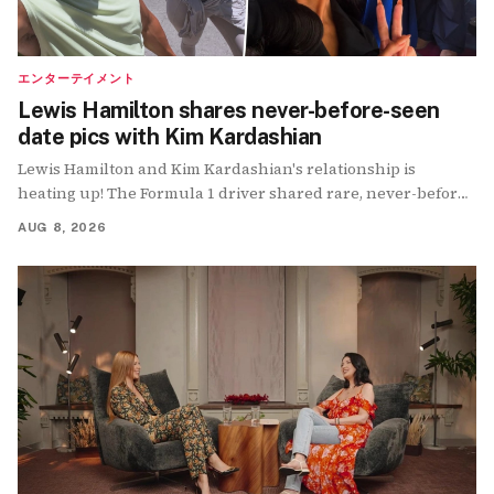
エンターテイメント
Lewis Hamilton shares never-before-seen
date pics with Kim Kardashian
Lewis Hamilton and Kim Kardashian's relationship is
heating up! The Formula 1 driver shared rare, never-before-
seen photos from recent hangouts with his…
AUG 8, 2026