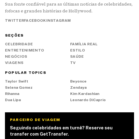
Sua fonte confiável para as últimas notícias de celebridades,
fofocas e grandes histórias de Hollywood.
TWITTER
FACEBOOK
INSTAGRAM
SEÇÕES
CELEBRIDADE
FAMÍLIA REAL
ENTRETENIMENTO
ESTILO
NEGÓCIOS
SAÚDE
VIAGENS
TV
POPULAR TOPICS
Taylor Swift
Beyonce
Selena Gomez
Zendaya
Rihanna
Kim Kardashian
Dua Lipa
Leonardo DiCaprio
PARCEIRO DE VIAGEM
Seguindo celebridades em turnê? Reserve seu
transfer com GetTransfer.