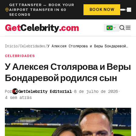
GETTRANSFER — BOOK YOUR
BOOK NOW
AIRPORT TRANSFER IN 60
SECONDS
Get
Celebrity
.com
Início
/
Celebridades
/
У Алексея Столярова и Веры Бондаревой
родился сын
CELEBRIDADES
У Алексея Столярова и Веры
Бондаревой родился сын
Por
GetCelebrity Editorial
·
8 de julho de 2026
·
4 sem atrás