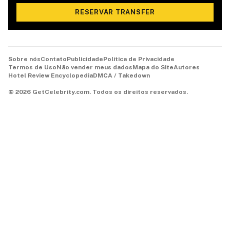
RESERVAR TRANSFER
Sobre nós
Contato
Publicidade
Política de Privacidade
Termos de Uso
Não vender meus dados
Mapa do Site
Autores
Hotel Review Encyclopedia
DMCA / Takedown
©
2026
GetCelebrity.com.
Todos os direitos reservados.